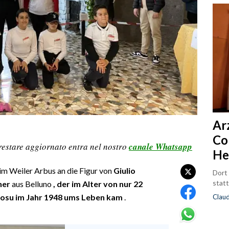
Ar
Co
restare aggiornato entra nel nostro
canale Whatsapp
He
im Weiler Arbus an die Figur von
Giulio
Dort
statt
ner
aus Belluno
, der im Alter von nur 22
rtosu im Jahr 1948 ums Leben kam
.
Clau