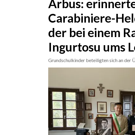
Arbus: erinnerte
Carabiniere-Hel
CRONACA
ITALIA
der bei einem R
MONDO
Ingurtosu ums 
POLITICA
Grundschulkinder beteiligten sich an der 
ECONOMIA
SERVIZI ALLE IMPRESE
LAVORO
BANDI
SPORT IN SARDEGNA
SPORT
RISULTATI E CLASSIFICHE