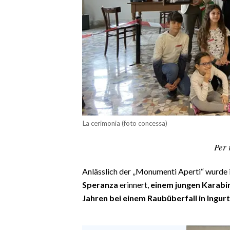
CALCIO
CALCIO REGIONALE
BASKET
VOLLEY
MOTORI
TENNIS
ALTRI SPORT
La cerimonia (foto concessa)
CULTURA
Per 
SPETTACOLI
Anlässlich der „Monumenti Aperti“ wurde 
GOSSIP
Speranza
erinnert,
einem jungen Karabi
Jahren bei einem Raubüberfall in Ingu
SARDI NEL MONDO
NOTIZIE