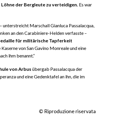
 Löhne der Bergleute zu verteidigen.
Es war
 – unterstreicht Marschall Gianluca Passalacqua,
enken an den Carabiniere-Helden verfasste –
daille für militärische Tapferkeit
e Kaserne von San Gavino Monreale und eine
nach ihm benannt.“
hule von Arbus
übergab Passalacqua der
eranza und eine Gedenktafel an ihn, die im
© Riproduzione riservata