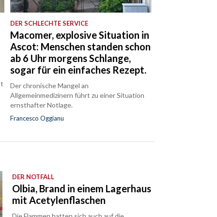
DER SCHLECHTE SERVICE
Macomer, explosive Situation in
Ascot: Menschen standen schon
ab 6 Uhr morgens Schlange,
sogar für ein einfaches Rezept.
at
Der chronische Mangel an
m
Allgemeinmedizinern führt zu einer Situation
ernsthafter Notlage.
Francesco Oggianu
DER NOTFALL
Olbia, Brand in einem Lagerhaus
mit Acetylenflaschen
Die Flammen hatten sich auch auf die