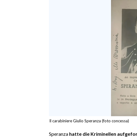
EVENTI
#CARAUNIONE
INSULARITÀ
FOTO
VIDEO
INFO AZIENDE
ABBONATI
ANNUNCI
NECROLOGI
PUBBLICITÀ
Il carabiniere Giulio Speranza (foto concessa)
SPIAGGE
STORE
Speranza
hatte die Kriminellen aufgefo