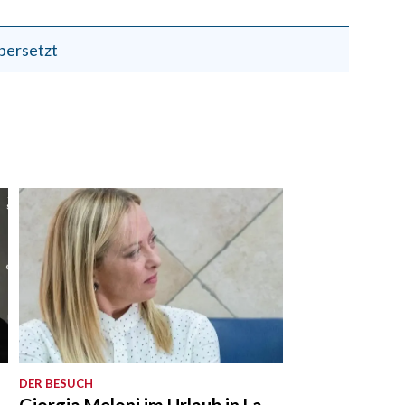
bersetzt
DER BESUCH
Giorgia Meloni im Urlaub in La