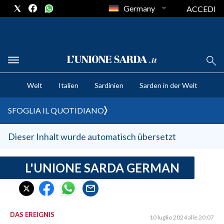
Germany
ACCEDI
CRONACA SARDEGNA
Welt
Italien
Sardinien
Sarden in der Welt
CAGLIARI
PROVINCIA DI CAGLIARI
SFOGLIA IL QUOTIDIANO
SULCIS IGLESIENTE
MEDIO CAMPIDANO
Dieser Inhalt wurde automatisch übersetzt
ORISTANO E PROVINCIA
SASSARI E PROVINCIA
L'UNIONE SARDA GERMAN
GALLURA
NUORO E PROVINCIA
OGLIASTRA
DAS EREIGNIS
10 luglio 2024 alle 20:07
AGENDA