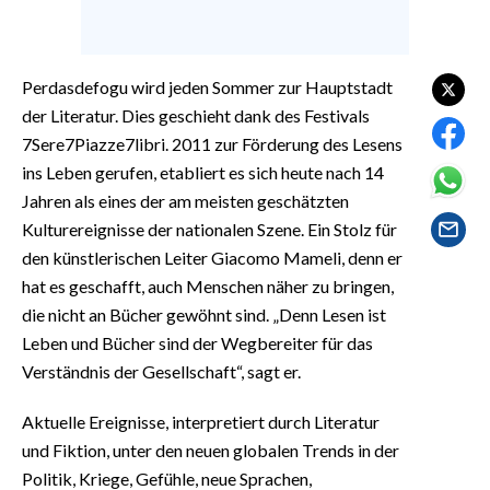
EVENTI
#CARAUNIONE
Perdasdefogu wird jeden Sommer zur Hauptstadt
der Literatur. Dies geschieht dank des Festivals
INSULARITÀ
7Sere7Piazze7libri. 2011 zur Förderung des Lesens
FOTO
ins Leben gerufen, etabliert es sich heute nach 14
Jahren als eines der am meisten geschätzten
VIDEO
Kulturereignisse der nationalen Szene. Ein Stolz für
den künstlerischen Leiter Giacomo Mameli, denn er
INFO AZIENDE
hat es geschafft, auch Menschen näher zu bringen,
ABBONATI
die nicht an Bücher gewöhnt sind. „Denn Lesen ist
Leben und Bücher sind der Wegbereiter für das
ANNUNCI
Verständnis der Gesellschaft“, sagt er.
NECROLOGI
PUBBLICITÀ
Aktuelle Ereignisse, interpretiert durch Literatur
SPIAGGE
und Fiktion, unter den neuen globalen Trends in der
STORE
Politik, Kriege, Gefühle, neue Sprachen,