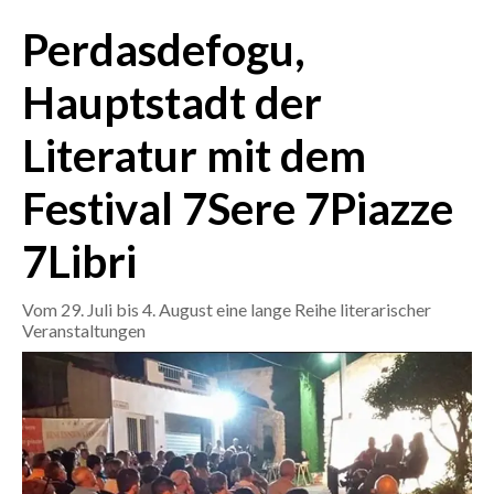
Perdasdefogu,
CRONACA
ITALIA
Hauptstadt der
MONDO
Literatur mit dem
POLITICA
Festival 7Sere 7Piazze
ECONOMIA
7Libri
SERVIZI ALLE IMPRESE
Vom 29. Juli bis 4. August eine lange Reihe literarischer
LAVORO
Veranstaltungen
BANDI
SPORT IN SARDEGNA
SPORT
RISULTATI E CLASSIFICHE