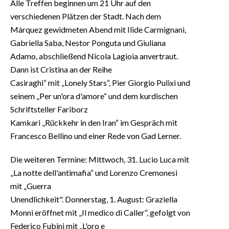
Alle Treffen beginnen um 21 Uhr auf den
verschiedenen Plätzen der Stadt. Nach dem
Màrquez gewidmeten Abend mit Ilide Carmignani,
Gabriella Saba, Nestor Ponguta und Giuliana
Adamo, abschließend Nicola Lagioia anvertraut.
Dann ist Cristina an der Reihe
Casiraghi“ mit „Lonely Stars“, Pier Giorgio Pulixi und
seinem „Per un'ora d'amore“ und dem kurdischen
Schriftsteller Fariborz
Kamkari „Rückkehr in den Iran“ im Gespräch mit
Francesco Bellino und einer Rede von Gad Lerner.
Die weiteren Termine: Mittwoch, 31. Lucio Luca mit
„La notte dell'antimafia“ und Lorenzo Cremonesi
mit „Guerra
Unendlichkeit". Donnerstag, 1. August: Graziella
Monni eröffnet mit „Il medico di Caller“, gefolgt von
Federico Fubini mit „L'oro e