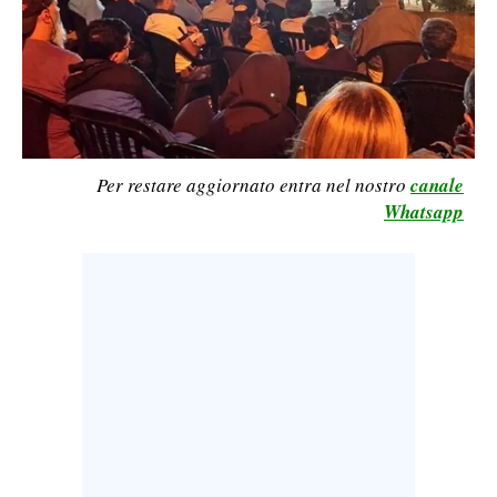
CALCIO
CALCIO REGIONALE
BASKET
VOLLEY
MOTORI
Per restare aggiornato entra nel nostro
canale
TENNIS
Whatsapp
ALTRI SPORT
CULTURA
SPETTACOLI
GOSSIP
SARDI NEL MONDO
NOTIZIE