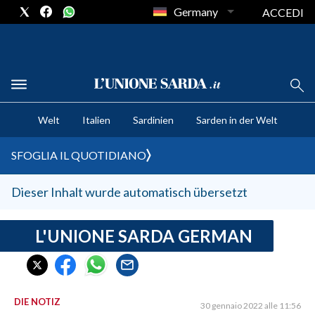
Germany
ACCEDI
CRONACA SARDEGNA
Welt
Italien
Sardinien
Sarden in der Welt
CAGLIARI
PROVINCIA DI CAGLIARI
SFOGLIA IL QUOTIDIANO
SULCIS IGLESIENTE
MEDIO CAMPIDANO
Dieser Inhalt wurde automatisch übersetzt
ORISTANO E PROVINCIA
SASSARI E PROVINCIA
L'UNIONE SARDA GERMAN
GALLURA
NUORO E PROVINCIA
OGLIASTRA
DIE NOTIZ
30 gennaio 2022 alle 11:56
AGENDA