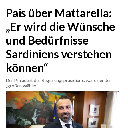
Pais über Mattarella:
CRONACA
ITALIA
„Er wird die Wünsche
MONDO
und Bedürfnisse
POLITICA
Sardiniens verstehen
ECONOMIA
können“
SERVIZI ALLE IMPRESE
Der Präsident des Regierungspräsidiums war einer der
LAVORO
„großen Wähler“
BANDI
SPORT IN SARDEGNA
SPORT
RISULTATI E CLASSIFICHE