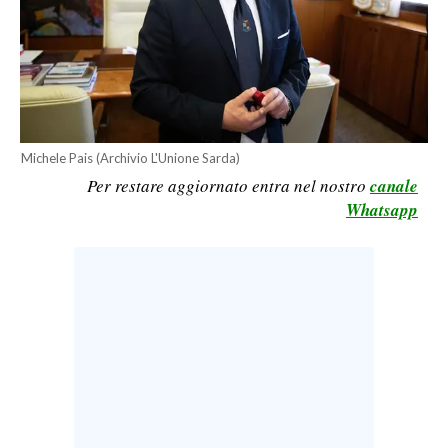
CALCIO
CALCIO REGIONALE
BASKET
VOLLEY
MOTORI
Michele Pais (Archivio L'Unione Sarda)
TENNIS
Per restare aggiornato entra nel nostro
canale
ALTRI SPORT
Whatsapp
CULTURA
SPETTACOLI
GOSSIP
SARDI NEL MONDO
NOTIZIE