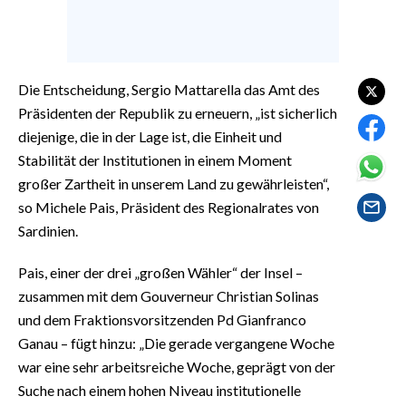
EVENTI
#CARAUNIONE
Die Entscheidung, Sergio Mattarella das Amt des
INSULARITÀ
Präsidenten der Republik zu erneuern, „ist sicherlich
diejenige, die in der Lage ist, die Einheit und
FOTO
Stabilität der Institutionen in einem Moment
großer Zartheit in unserem Land zu gewährleisten“,
VIDEO
so Michele Pais, Präsident des Regionalrates von
INFO AZIENDE
Sardinien.
ABBONATI
Pais, einer der drei „großen Wähler“ der Insel –
ANNUNCI
zusammen mit dem Gouverneur Christian Solinas
NECROLOGI
und dem Fraktionsvorsitzenden Pd Gianfranco
PUBBLICITÀ
Ganau – fügt hinzu: „Die gerade vergangene Woche
war eine sehr arbeitsreiche Woche, geprägt von der
SPIAGGE
Suche nach einem hohen Niveau institutionelle
STORE