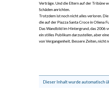
EVENTI
Verträge. Und die Eltern auf der Tribüne w
Schäden anrichten.
#CARAUNIONE
Trotzdem ist noch nicht alles verloren. Di
die auf der Piazza Santa Croce in Oliena Fu
INSULARITÀ
Das Wandbild im Hintergrund, das 2006 vo
ein stilles Publikum darzustellen, aber e
FOTO
von Vergangenheit. Bessere Zeiten, nicht n
VIDEO
INFO AZIENDE
ABBONATI
ANNUNCI
Dieser Inhalt wurde automatisch ü
NECROLOGI
PUBBLICITÀ
SPIAGGE
STORE