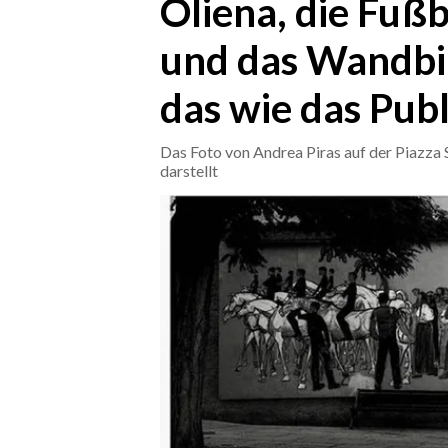
Oliena, die Fußb
und das Wandbil
CRONACA
ITALIA
das wie das Pub
MONDO
Das Foto von Andrea Piras auf der Piazza 
POLITICA
darstellt
ECONOMIA
SERVIZI ALLE IMPRESE
LAVORO
BANDI
SPORT IN SARDEGNA
SPORT
RISULTATI E CLASSIFICHE