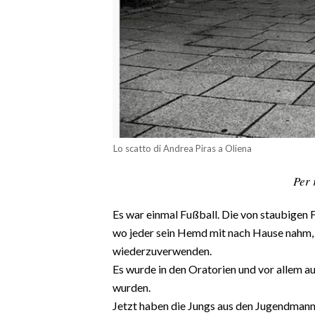
CALCIO
CALCIO REGIONALE
BASKET
VOLLEY
MOTORI
TENNIS
ALTRI SPORT
Lo scatto di Andrea Piras a Oliena
CULTURA
Per 
SPETTACOLI
Es war einmal Fußball. Die von staubigen
wo jeder sein Hemd mit nach Hause nahm,
GOSSIP
wiederzuverwenden.
Es wurde in den Oratorien und vor allem a
SARDI NEL MONDO
wurden.
NOTIZIE
Jetzt haben die Jungs aus den Jugendmann