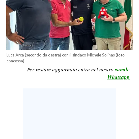
CALCIO
CALCIO REGIONALE
BASKET
VOLLEY
MOTORI
TENNIS
Luca Arca (secondo da destra) con il sindaco Michele Solinas (foto
concessa)
ALTRI SPORT
Per restare aggiornato entra nel nostro
canale
Whatsapp
CULTURA
SPETTACOLI
GOSSIP
SARDI NEL MONDO
NOTIZIE