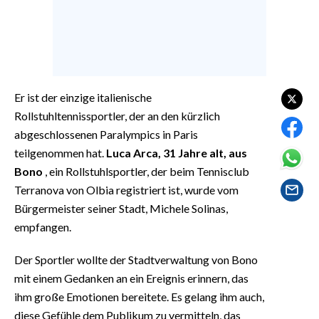
EVENTI
#CARAUNIONE
INSULARITÀ
Er ist der einzige italienische
FOTO
Rollstuhltennissportler, der an den kürzlich
abgeschlossenen Paralympics in Paris
VIDEO
teilgenommen hat.
Luca Arca, 31 Jahre alt, aus
Bono
, ein Rollstuhlsportler, der beim Tennisclub
INFO AZIENDE
Terranova von Olbia registriert ist, wurde vom
ABBONATI
Bürgermeister seiner Stadt, Michele Solinas,
ANNUNCI
empfangen.
NECROLOGI
Der Sportler wollte der Stadtverwaltung von Bono
PUBBLICITÀ
mit einem Gedanken an ein Ereignis erinnern, das
SPIAGGE
ihm große Emotionen bereitete. Es gelang ihm auch,
STORE
diese Gefühle dem Publikum zu vermitteln, das