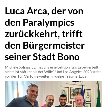
Luca Arca, der von
CRONACA
ITALIA
den Paralympics
MONDO
zurückkehrt, trifft
POLITICA
den Bürgermeister
ECONOMIA
seiner Stadt Bono
SERVIZI ALLE IMPRESE
Michele Solinas: „Er hat uns eine Lektion fürs Leben erteilt,
LAVORO
nichts ist stärker als der Wille.“ Und Los Angeles 2028 steht
BANDI
vor der Tür. Verfolge weiterhin deine Träume, Luca.
SPORT IN SARDEGNA
SPORT
RISULTATI E CLASSIFICHE