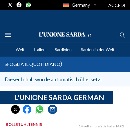
Germany
ACCEDI
CRONACA SARDEGNA
Welt
Italien
Sardinien
Sarden in der Welt
CAGLIARI
PROVINCIA DI CAGLIARI
SFOGLIA IL QUOTIDIANO
SULCIS IGLESIENTE
MEDIO CAMPIDANO
Dieser Inhalt wurde automatisch übersetzt
ORISTANO E PROVINCIA
SASSARI E PROVINCIA
L'UNIONE SARDA GERMAN
GALLURA
NUORO E PROVINCIA
OGLIASTRA
ROLLSTUHLTENNIS
14 settembre 2024 alle 14:02
AGENDA