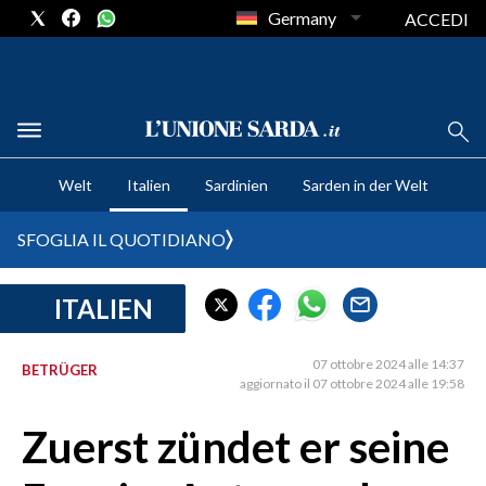
Germany
ACCEDI
CRONACA SARDEGNA
Welt
Italien
Sardinien
Sarden in der Welt
CAGLIARI
PROVINCIA DI CAGLIARI
SFOGLIA IL QUOTIDIANO
SULCIS IGLESIENTE
MEDIO CAMPIDANO
ITALIEN
ORISTANO E PROVINCIA
SASSARI E PROVINCIA
07 ottobre 2024 alle 14:37
BETRÜGER
aggiornato il 07 ottobre 2024 alle 19:58
GALLURA
NUORO E PROVINCIA
Zuerst zündet er seine
OGLIASTRA
AGENDA