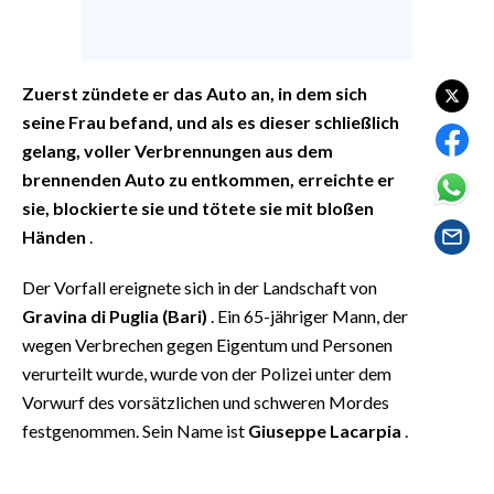
EVENTI
#CARAUNIONE
Zuerst zündete er das Auto an, in dem sich
INSULARITÀ
seine Frau befand, und als es dieser schließlich
gelang, voller Verbrennungen aus dem
FOTO
brennenden Auto zu entkommen, erreichte er
sie, blockierte sie und tötete sie mit bloßen
VIDEO
Händen
.
INFO AZIENDE
Der Vorfall ereignete sich in der Landschaft von
ABBONATI
Gravina di Puglia (Bari)
. Ein 65-jähriger Mann, der
wegen Verbrechen gegen Eigentum und Personen
ANNUNCI
verurteilt wurde, wurde von der Polizei unter dem
NECROLOGI
Vorwurf des vorsätzlichen und schweren Mordes
PUBBLICITÀ
festgenommen. Sein Name ist
Giuseppe Lacarpia
.
SPIAGGE
STORE