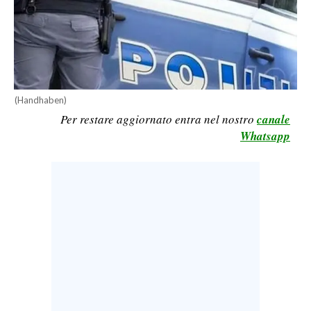
CALCIO
CALCIO REGIONALE
BASKET
VOLLEY
MOTORI
(Handhaben)
Per restare aggiornato entra nel nostro
canale
TENNIS
Whatsapp
ALTRI SPORT
CULTURA
SPETTACOLI
GOSSIP
SARDI NEL MONDO
NOTIZIE