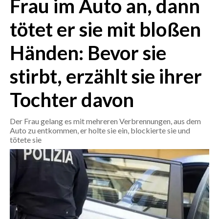
Frau im Auto an, dann
tötet er sie mit bloßen
CRONACA
ITALIA
Händen: Bevor sie
MONDO
stirbt, erzählt sie ihrer
POLITICA
Tochter davon
ECONOMIA
Der Frau gelang es mit mehreren Verbrennungen, aus dem
SERVIZI ALLE IMPRESE
Auto zu entkommen, er holte sie ein, blockierte sie und
LAVORO
tötete sie
BANDI
SPORT IN SARDEGNA
SPORT
RISULTATI E CLASSIFICHE