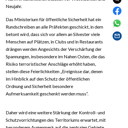
EVENTI
Neujahr.
#CARAUNIONE
Das Ministerium für öffentliche Sicherheit hat ein
Rundschreiben an alle Präfekten geschickt, in dem
INSULARITÀ
betont wird, dass sich vor allem an Silvester viele
Menschen auf Plätzen, in Clubs und in Restaurants
FOTO
drängen werden Angesichts der Verschärfung der
Spannungen, insbesondere im Nahen Osten, die das
VIDEO
Risiko terroristischer Anschläge erhöht haben,
stellen diese Feierlichkeiten „Ereignisse dar, denen
INFO AZIENDE
im Hinblick auf den Schutz der öffentlichen
ABBONATI
Ordnung und Sicherheit besondere
ANNUNCI
Aufmerksamkeit geschenkt werden muss“.
NECROLOGI
PUBBLICITÀ
Daher wird eine weitere Stärkung der Kontroll- und
SPIAGGE
Schutzvorrichtungen des Territoriums erwartet, mit
STORE
besonderem Augenmerk auf die zentralen Gebiete