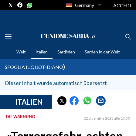
Germany
ACCEDI
CRONACA SARDEGNA
Welt
Italien
Sardinien
Sarden in der Welt
CAGLIARI
PROVINCIA DI CAGLIARI
SFOGLIA IL QUOTIDIANO
SULCIS IGLESIENTE
MEDIO CAMPIDANO
Dieser Inhalt wurde automatisch übersetzt
ORISTANO E PROVINCIA
SASSARI E PROVINCIA
ITALIEN
GALLURA
DIE WARNUNG
NUORO E PROVINCIA
22 dicembre 2023 alle 13:50
OGLIASTRA
AGENDA