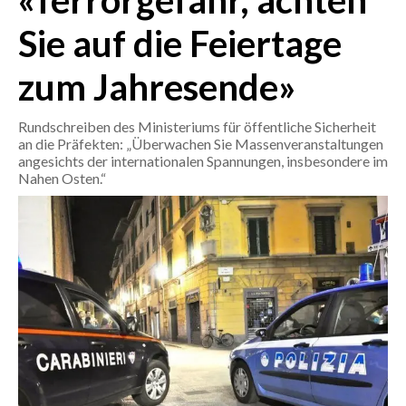
«Terrorgefahr, achten
Sie auf die Feiertage
CRONACA
ITALIA
zum Jahresende»
MONDO
Rundschreiben des Ministeriums für öffentliche Sicherheit
POLITICA
an die Präfekten: „Überwachen Sie Massenveranstaltungen
angesichts der internationalen Spannungen, insbesondere im
Nahen Osten.“
ECONOMIA
SERVIZI ALLE IMPRESE
LAVORO
BANDI
SPORT IN SARDEGNA
SPORT
RISULTATI E CLASSIFICHE