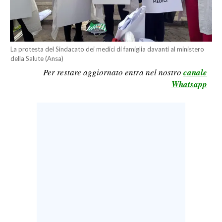
CALCIO
CALCIO REGIONALE
BASKET
La protesta del Sindacato dei medici di famiglia davanti al ministero
VOLLEY
della Salute (Ansa)
Per restare aggiornato entra nel nostro
canale
MOTORI
Whatsapp
TENNIS
ALTRI SPORT
CULTURA
SPETTACOLI
GOSSIP
SARDI NEL MONDO
NOTIZIE