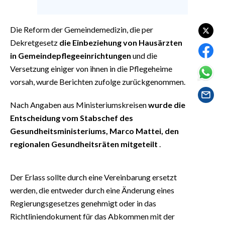
EVENTI
Die Reform der Gemeindemedizin, die per
#CARAUNIONE
Dekretgesetz
die Einbeziehung von Hausärzten
INSULARITÀ
in Gemeindepflegeeinrichtungen
und die
Versetzung einiger von ihnen in die Pflegeheime
FOTO
vorsah, wurde Berichten zufolge zurückgenommen.
VIDEO
Nach Angaben aus Ministeriumskreisen
wurde die
Entscheidung vom Stabschef des
INFO AZIENDE
Gesundheitsministeriums, Marco Mattei, den
ABBONATI
regionalen Gesundheitsräten mitgeteilt
.
ANNUNCI
NECROLOGI
Der Erlass sollte durch eine Vereinbarung ersetzt
PUBBLICITÀ
werden, die entweder durch eine Änderung eines
Regierungsgesetzes genehmigt oder in das
SPIAGGE
Richtliniendokument für das Abkommen mit der
STORE