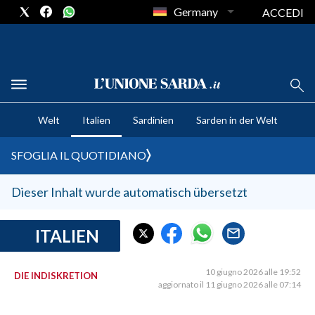
Germany
ACCEDI
CRONACA SARDEGNA
Welt
Italien
Sardinien
Sarden in der Welt
CAGLIARI
PROVINCIA DI CAGLIARI
SFOGLIA IL QUOTIDIANO
SULCIS IGLESIENTE
MEDIO CAMPIDANO
Dieser Inhalt wurde automatisch übersetzt
ORISTANO E PROVINCIA
SASSARI E PROVINCIA
ITALIEN
GALLURA
NUORO E PROVINCIA
10 giugno 2026 alle 19:52
DIE INDISKRETION
aggiornato il 11 giugno 2026 alle 07:14
OGLIASTRA
AGENDA