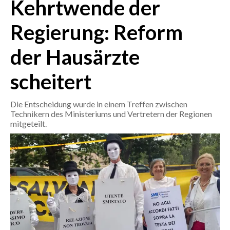
Kehrtwende der
CRONACA
Regierung: Reform
ITALIA
der Hausärzte
MONDO
scheitert
POLITICA
Die Entscheidung wurde in einem Treffen zwischen
ECONOMIA
Technikern des Ministeriums und Vertretern der Regionen
mitgeteilt.
SERVIZI ALLE IMPRESE
LAVORO
BANDI
SPORT IN SARDEGNA
SPORT
RISULTATI E CLASSIFICHE