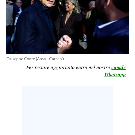
CALCIO
CALCIO REGIONALE
BASKET
VOLLEY
MOTORI
TENNIS
Giuseppe Conte (Ansa - Carconi)
ALTRI SPORT
Per restare aggiornato entra nel nostro
canale
Whatsapp
CULTURA
SPETTACOLI
GOSSIP
SARDI NEL MONDO
NOTIZIE