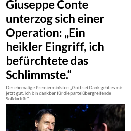
Giuseppe Conte
CRONACA
unterzog sich einer
ITALIA
Operation: „Ein
MONDO
heikler Eingriff, ich
POLITICA
befürchtete das
ECONOMIA
Schlimmste.“
SERVIZI ALLE IMPRESE
LAVORO
Der ehemalige Premierminister: „Gott sei Dank geht es mir
BANDI
jetzt gut. Ich bin dankbar für die parteiübergreifende
Solidarität.“
SPORT IN SARDEGNA
SPORT
RISULTATI E CLASSIFICHE