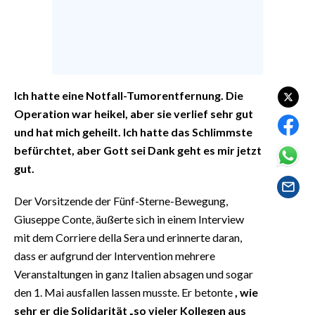
EVENTI
#CARAUNIONE
INSULARITÀ
Ich hatte eine Notfall-Tumorentfernung. Die
FOTO
Operation war heikel, aber sie verlief sehr gut
und hat mich geheilt. Ich hatte das Schlimmste
VIDEO
befürchtet, aber Gott sei Dank geht es mir jetzt
gut.
INFO AZIENDE
ABBONATI
Der Vorsitzende der Fünf-Sterne-Bewegung,
Giuseppe Conte, äußerte sich in einem Interview
ANNUNCI
mit dem Corriere della Sera und erinnerte daran,
NECROLOGI
dass er aufgrund der Intervention mehrere
PUBBLICITÀ
Veranstaltungen in ganz Italien absagen und sogar
SPIAGGE
den 1. Mai ausfallen lassen musste. Er betonte
, wie
STORE
sehr er die Solidarität „so vieler Kollegen aus