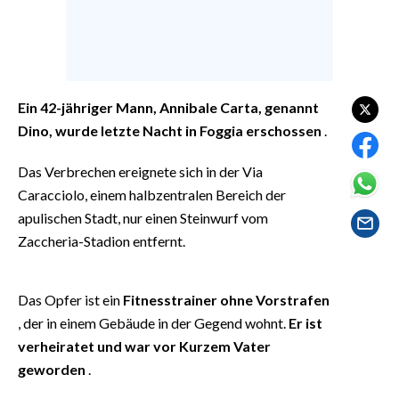
EVENTI
#CARAUNIONE
INSULARITÀ
Ein 42-jähriger Mann, Annibale Carta, genannt
Dino, wurde letzte Nacht in Foggia erschossen
.
FOTO
Das Verbrechen ereignete sich in der Via
VIDEO
Caracciolo, einem halbzentralen Bereich der
apulischen Stadt, nur einen Steinwurf vom
INFO AZIENDE
Zaccheria-Stadion entfernt.
ABBONATI
ANNUNCI
Das Opfer ist ein
Fitnesstrainer ohne Vorstrafen
NECROLOGI
, der in einem Gebäude in der Gegend wohnt.
Er ist
PUBBLICITÀ
verheiratet und war vor Kurzem Vater
SPIAGGE
geworden
.
STORE