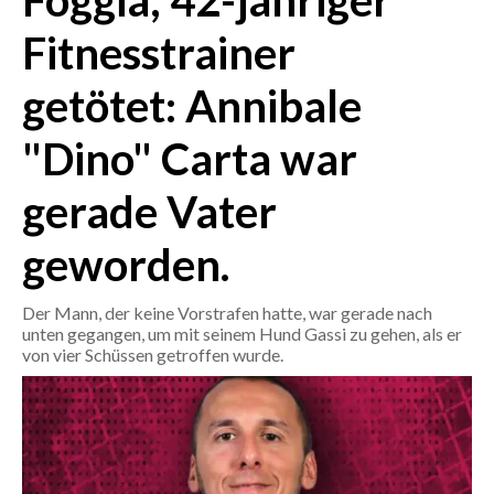
Foggia, 42-jähriger
Fitnesstrainer
CRONACA
ITALIA
getötet: Annibale
MONDO
"Dino" Carta war
POLITICA
gerade Vater
ECONOMIA
geworden.
SERVIZI ALLE IMPRESE
Der Mann, der keine Vorstrafen hatte, war gerade nach
LAVORO
unten gegangen, um mit seinem Hund Gassi zu gehen, als er
BANDI
von vier Schüssen getroffen wurde.
SPORT IN SARDEGNA
SPORT
RISULTATI E CLASSIFICHE