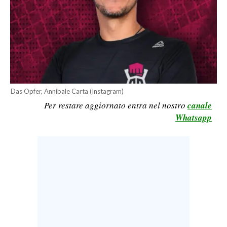
CALCIO
CALCIO REGIONALE
BASKET
VOLLEY
MOTORI
TENNIS
Das Opfer, Annibale Carta (Instagram)
ALTRI SPORT
Per restare aggiornato entra nel nostro
canale
Whatsapp
CULTURA
SPETTACOLI
GOSSIP
SARDI NEL MONDO
NOTIZIE