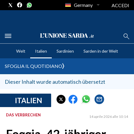
Germany
ACCEDI
CRONACA SARDEGNA
Welt
Italien
Sardinien
Sarden in der Welt
CAGLIARI
PROVINCIA DI CAGLIARI
SFOGLIA IL QUOTIDIANO
SULCIS IGLESIENTE
MEDIO CAMPIDANO
Dieser Inhalt wurde automatisch übersetzt
ORISTANO E PROVINCIA
SASSARI E PROVINCIA
ITALIEN
GALLURA
DAS VERBRECHEN
NUORO E PROVINCIA
14 aprile 2026 alle 10:14
OGLIASTRA
AGENDA