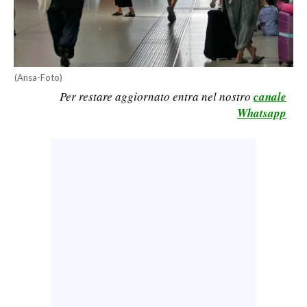
CALCIO
CALCIO REGIONALE
BASKET
(Ansa-Foto)
VOLLEY
Per restare aggiornato entra nel nostro
canale
MOTORI
Whatsapp
TENNIS
ALTRI SPORT
CULTURA
SPETTACOLI
GOSSIP
SARDI NEL MONDO
NOTIZIE