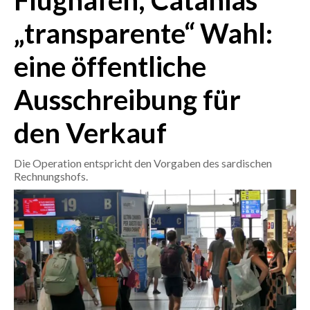
Flughäfen, Catanias
„transparente“ Wahl:
CRONACA
ITALIA
eine öffentliche
MONDO
Ausschreibung für
POLITICA
den Verkauf
ECONOMIA
Die Operation entspricht den Vorgaben des sardischen
SERVIZI ALLE IMPRESE
Rechnungshofs.
LAVORO
BANDI
SPORT IN SARDEGNA
SPORT
RISULTATI E CLASSIFICHE