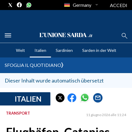
Germany
ACCEDI
CRONACA SARDEGNA
Welt
Italien
Sardinien
Sarden in der Welt
CAGLIARI
PROVINCIA DI CAGLIARI
SFOGLIA IL QUOTIDIANO
SULCIS IGLESIENTE
MEDIO CAMPIDANO
Dieser Inhalt wurde automatisch übersetzt
ORISTANO E PROVINCIA
SASSARI E PROVINCIA
ITALIEN
GALLURA
TRANSPORT
NUORO E PROVINCIA
11 giugno 2026 alle 11:24
OGLIASTRA
AGENDA