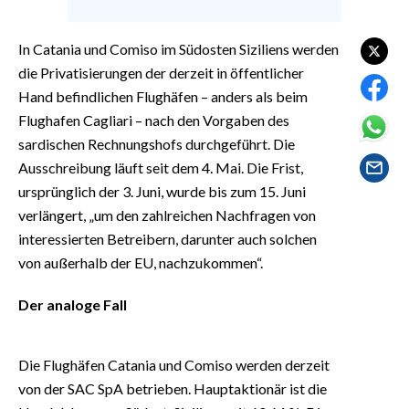
EVENTI
In Catania und Comiso im Südosten Siziliens werden
#CARAUNIONE
die Privatisierungen der derzeit in öffentlicher
Hand befindlichen Flughäfen – anders als beim
INSULARITÀ
Flughafen Cagliari – nach den Vorgaben des
FOTO
sardischen Rechnungshofs durchgeführt. Die
Ausschreibung läuft seit dem 4. Mai. Die Frist,
VIDEO
ursprünglich der 3. Juni, wurde bis zum 15. Juni
verlängert, „um den zahlreichen Nachfragen von
INFO AZIENDE
interessierten Betreibern, darunter auch solchen
ABBONATI
von außerhalb der EU, nachzukommen“.
ANNUNCI
Der analoge Fall
NECROLOGI
PUBBLICITÀ
Die Flughäfen Catania und Comiso werden derzeit
SPIAGGE
von der SAC SpA betrieben. Hauptaktionär ist die
STORE