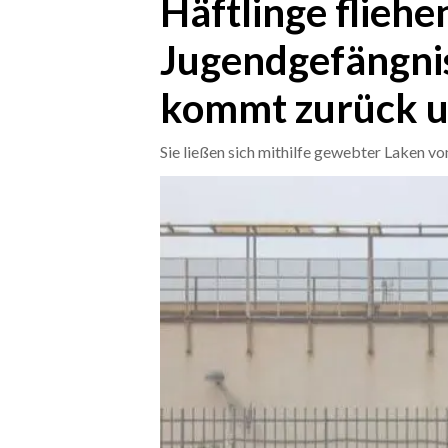
Häftlinge fliehe
Jugendgefängnis
CRONACA
ITALIA
kommt zurück u
MONDO
Sie ließen sich mithilfe gewebter Laken 
POLITICA
ECONOMIA
SERVIZI ALLE IMPRESE
LAVORO
BANDI
SPORT IN SARDEGNA
SPORT
RISULTATI E CLASSIFICHE