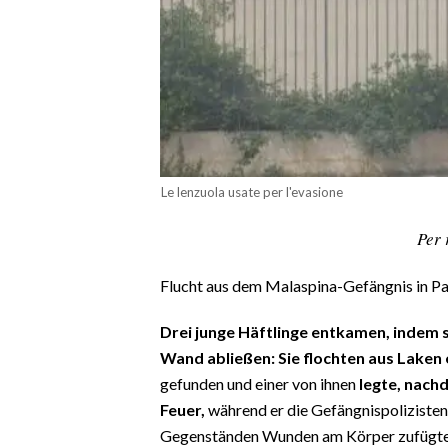
CALCIO
CALCIO REGIONALE
BASKET
VOLLEY
MOTORI
TENNIS
Le lenzuola usate per l'evasione
ALTRI SPORT
Per 
CULTURA
Flucht aus dem Malaspina-Gefängnis in P
SPETTACOLI
Drei junge Häftlinge entkamen, indem s
GOSSIP
Wand abließen: Sie flochten aus Laken e
gefunden und einer von ihnen
legte, nachd
SARDI NEL MONDO
Feuer,
während er die Gefängnispolizisten
NOTIZIE
Gegenständen Wunden am Körper zufügte