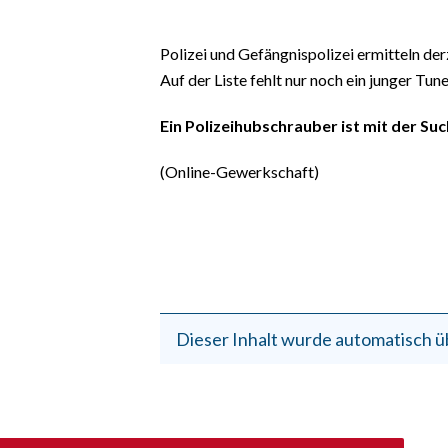
EVENTI
Polizei und Gefängnispolizei ermitteln de
#CARAUNIONE
Auf der Liste fehlt nur noch ein junger Tune
INSULARITÀ
Ein Polizeihubschrauber ist mit der Suc
FOTO
(Online-Gewerkschaft)
VIDEO
INFO AZIENDE
ABBONATI
ANNUNCI
Dieser Inhalt wurde automatisch ü
NECROLOGI
PUBBLICITÀ
SPIAGGE
STORE