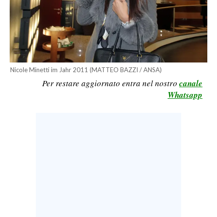
CALCIO
CALCIO REGIONALE
BASKET
VOLLEY
MOTORI
Nicole Minetti im Jahr 2011 (MATTEO BAZZI / ANSA)
Per restare aggiornato entra nel nostro
canale
TENNIS
Whatsapp
ALTRI SPORT
CULTURA
SPETTACOLI
GOSSIP
SARDI NEL MONDO
NOTIZIE