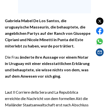
EVENTI
#CARAUNIONE
Gabriela Mabel De Los Santos, die
INSULARITÀ
uruguayische Masseurin, die behauptete, die
angeblichen Partys auf der Ranch von Giuseppe
FOTO
Cipriani und Nicole Minetti in Punta del Este
miterlebt zu haben, wurde porträtiert.
VIDEO
Die Frau
änderte ihre Aussage vor einem Notar
INFO AZIENDE
in Uruguay mit einer eidesstattlichen Erklärung
ABBONATI
und behauptete, sie wisse nichts von dem, was
auf dem Anwesen vor sich ging.
ANNUNCI
NECROLOGI
PUBBLICITÀ
Laut Il Corriere della Sera und La Repubblica
erreichte die Nachricht von dem formellen Akt die
SPIAGGE
Mailänder Staatsanwaltschaft erst nach Abschluss
STORE