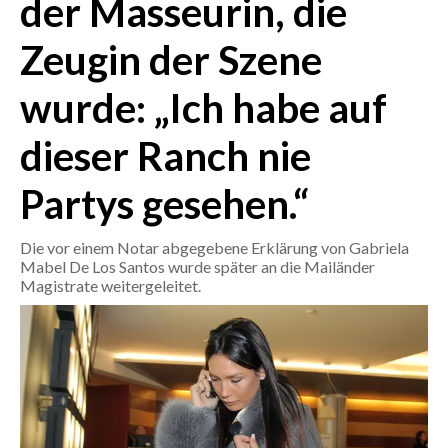
der Masseurin, die
Zeugin der Szene
CRONACA
ITALIA
wurde: „Ich habe auf
MONDO
dieser Ranch nie
POLITICA
Partys gesehen.“
ECONOMIA
Die vor einem Notar abgegebene Erklärung von Gabriela
SERVIZI ALLE IMPRESE
Mabel De Los Santos wurde später an die Mailänder
LAVORO
Magistrate weitergeleitet.
BANDI
SPORT IN SARDEGNA
SPORT
RISULTATI E CLASSIFICHE