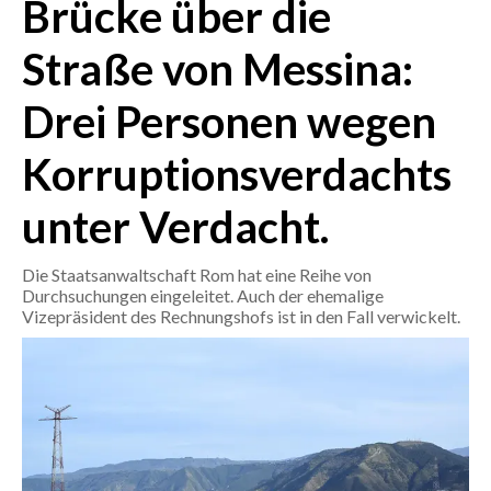
Brücke über die
CRONACA
Straße von Messina:
ITALIA
Drei Personen wegen
MONDO
Korruptionsverdachts
POLITICA
unter Verdacht.
ECONOMIA
Die Staatsanwaltschaft Rom hat eine Reihe von
SERVIZI ALLE IMPRESE
Durchsuchungen eingeleitet. Auch der ehemalige
LAVORO
Vizepräsident des Rechnungshofs ist in den Fall verwickelt.
BANDI
SPORT IN SARDEGNA
SPORT
RISULTATI E CLASSIFICHE