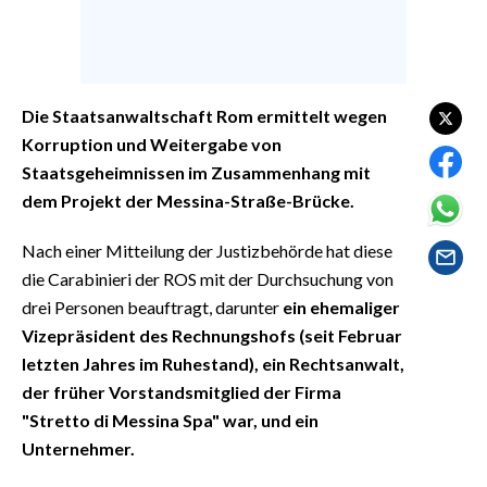
EVENTI
#CARAUNIONE
Die Staatsanwaltschaft Rom ermittelt wegen
INSULARITÀ
Korruption und Weitergabe von
FOTO
Staatsgeheimnissen im Zusammenhang mit
dem Projekt der Messina-Straße-Brücke.
VIDEO
Nach einer Mitteilung der Justizbehörde hat diese
INFO AZIENDE
die Carabinieri der ROS mit der Durchsuchung von
drei Personen beauftragt, darunter
ein ehemaliger
ABBONATI
Vizepräsident des Rechnungshofs (seit Februar
ANNUNCI
letzten Jahres im Ruhestand), ein Rechtsanwalt,
NECROLOGI
der früher Vorstandsmitglied der Firma
PUBBLICITÀ
"Stretto di Messina Spa" war, und ein
SPIAGGE
Unternehmer.
STORE