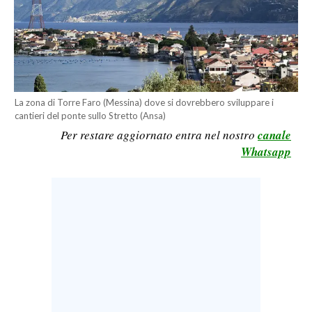
CALCIO
CALCIO REGIONALE
BASKET
VOLLEY
MOTORI
La zona di Torre Faro (Messina) dove si dovrebbero sviluppare i
cantieri del ponte sullo Stretto (Ansa)
TENNIS
Per restare aggiornato entra nel nostro
canale
ALTRI SPORT
Whatsapp
CULTURA
SPETTACOLI
GOSSIP
SARDI NEL MONDO
NOTIZIE