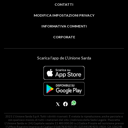
CONTATTI
MODIFICA IMPOSTAZIONI PRIVACY
INFORMATIVA COMMENTI
CORPORATE
Scarica l'app de L'Unione Sarda
2021 L'Unione Sarda S.p.A. Tutti i diritti riservati. É vietata la riproduzione, anche parziale e
con qualsiasi mezzo, di tutti i materiali del sito. | Indirizzo della Sede Legale: Piazzetta
L'Unione Sarda nr. 24 | Capitale sociale 11.400.000,00 i.v. | Codice Fiscale ed iscrizione presso
l'Ufficio Registro Imprese di Cagliari 01687830925 (P.I. 02544190925) | REA: CA-136248