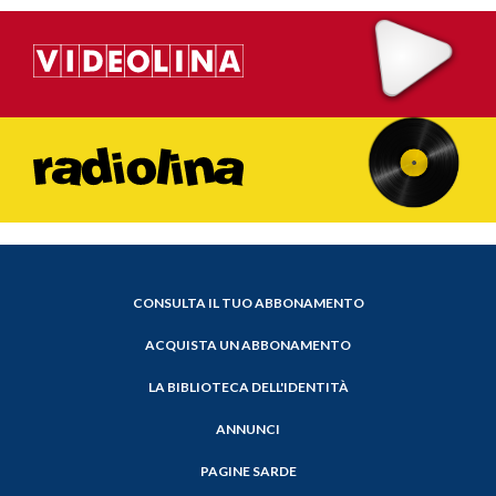
CONSULTA IL TUO ABBONAMENTO
ACQUISTA UN ABBONAMENTO
LA BIBLIOTECA DELL'IDENTITÀ
ANNUNCI
PAGINE SARDE