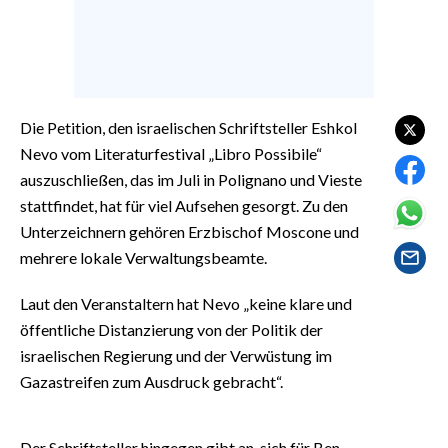
EVENTI
#CARAUNIONE
INSULARITÀ
Die Petition, den israelischen Schriftsteller Eshkol
Nevo vom Literaturfestival „Libro Possibile“
FOTO
auszuschließen, das im Juli in Polignano und Vieste
VIDEO
stattfindet, hat für viel Aufsehen gesorgt. Zu den
Unterzeichnern gehören Erzbischof Moscone und
INFO AZIENDE
mehrere lokale Verwaltungsbeamte.
ABBONATI
Laut den Veranstaltern hat Nevo „keine klare und
ANNUNCI
öffentliche Distanzierung von der Politik der
NECROLOGI
israelischen Regierung und der Verwüstung im
PUBBLICITÀ
Gazastreifen zum Ausdruck gebracht“.
SPIAGGE
STORE
Der Schriftsteller hingegen gibt an, sich für Ben-