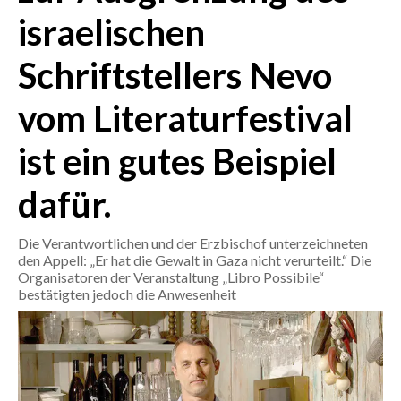
israelischen
CRONACA
Schriftstellers Nevo
ITALIA
MONDO
vom Literaturfestival
POLITICA
ist ein gutes Beispiel
ECONOMIA
dafür.
SERVIZI ALLE IMPRESE
Die Verantwortlichen und der Erzbischof unterzeichneten
LAVORO
den Appell: „Er hat die Gewalt in Gaza nicht verurteilt.“ Die
Organisatoren der Veranstaltung „Libro Possibile“
BANDI
bestätigten jedoch die Anwesenheit
SPORT IN SARDEGNA
SPORT
RISULTATI E CLASSIFICHE