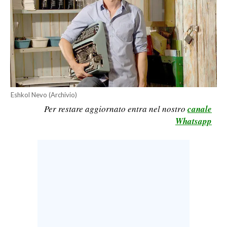
CALCIO
CALCIO REGIONALE
BASKET
VOLLEY
MOTORI
TENNIS
Eshkol Nevo (Archivio)
ALTRI SPORT
Per restare aggiornato entra nel nostro
canale
Whatsapp
CULTURA
SPETTACOLI
GOSSIP
SARDI NEL MONDO
NOTIZIE