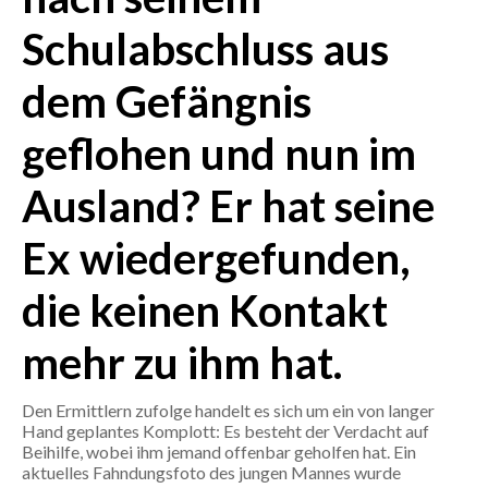
Schulabschluss aus
CRONACA
ITALIA
dem Gefängnis
MONDO
geflohen und nun im
POLITICA
Ausland? Er hat seine
ECONOMIA
Ex wiedergefunden,
SERVIZI ALLE IMPRESE
die keinen Kontakt
LAVORO
BANDI
mehr zu ihm hat.
SPORT IN SARDEGNA
Den Ermittlern zufolge handelt es sich um ein von langer
Hand geplantes Komplott: Es besteht der Verdacht auf
SPORT
Beihilfe, wobei ihm jemand offenbar geholfen hat. Ein
aktuelles Fahndungsfoto des jungen Mannes wurde
RISULTATI E CLASSIFICHE