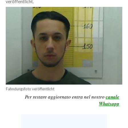
veröffentlicht.
CALCIO
CALCIO REGIONALE
BASKET
VOLLEY
MOTORI
TENNIS
ALTRI SPORT
CULTURA
SPETTACOLI
Fahndungsfoto veröffentlicht
Per restare aggiornato entra nel nostro
canale
GOSSIP
Whatsapp
SARDI NEL MONDO
NOTIZIE