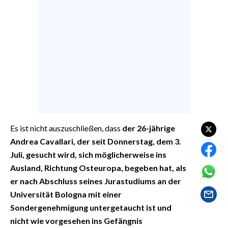
EVENTI
#CARAUNIONE
INSULARITÀ
FOTO
VIDEO
INFO AZIENDE
Es ist nicht auszuschließen, dass
der 26-jährige
Andrea Cavallari, der seit Donnerstag, dem 3.
ABBONATI
Juli, gesucht wird, sich möglicherweise ins
ANNUNCI
Ausland, Richtung Osteuropa, begeben hat, als
NECROLOGI
er nach Abschluss seines Jurastudiums an der
PUBBLICITÀ
Universität Bologna mit einer
SPIAGGE
Sondergenehmigung untergetaucht ist und
nicht wie vorgesehen ins Gefängnis
STORE