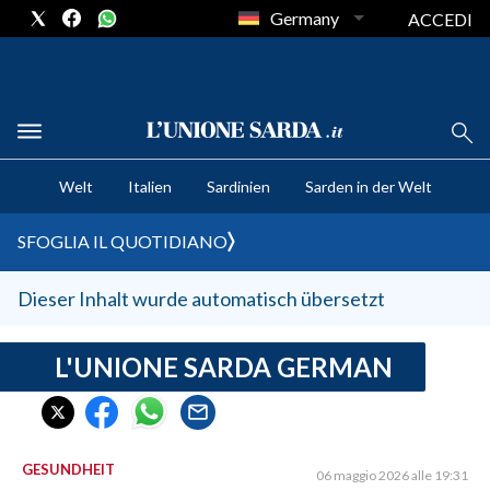
Germany
ACCEDI
CRONACA SARDEGNA
Welt
Italien
Sardinien
Sarden in der Welt
CAGLIARI
PROVINCIA DI CAGLIARI
SFOGLIA IL QUOTIDIANO
SULCIS IGLESIENTE
MEDIO CAMPIDANO
Dieser Inhalt wurde automatisch übersetzt
ORISTANO E PROVINCIA
SASSARI E PROVINCIA
L'UNIONE SARDA GERMAN
GALLURA
NUORO E PROVINCIA
OGLIASTRA
GESUNDHEIT
06 maggio 2026 alle 19:31
AGENDA