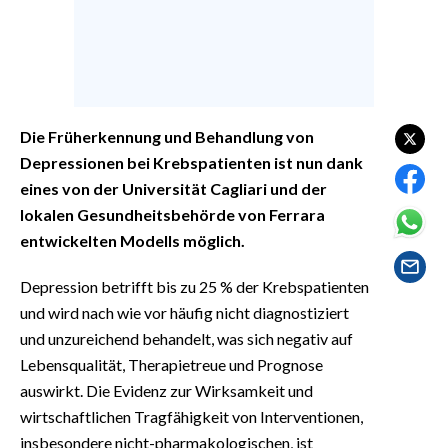
EVENTI
#CARAUNIONE
INSULARITÀ
Die Früherkennung und Behandlung von
FOTO
Depressionen bei Krebspatienten ist nun dank
eines von der Universität Cagliari und der
VIDEO
lokalen Gesundheitsbehörde von Ferrara
entwickelten Modells möglich.
INFO AZIENDE
ABBONATI
Depression betrifft bis zu 25 % der Krebspatienten
und wird nach wie vor häufig nicht diagnostiziert
ANNUNCI
und unzureichend behandelt, was sich negativ auf
NECROLOGI
Lebensqualität, Therapietreue und Prognose
PUBBLICITÀ
auswirkt. Die Evidenz zur Wirksamkeit und
SPIAGGE
wirtschaftlichen Tragfähigkeit von Interventionen,
STORE
insbesondere nicht-pharmakologischen, ist