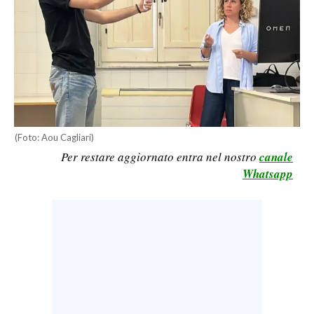
CALCIO
CALCIO REGIONALE
BASKET
VOLLEY
MOTORI
TENNIS
(Foto: Aou Cagliari)
ALTRI SPORT
Per restare aggiornato entra nel nostro
canale
Whatsapp
CULTURA
SPETTACOLI
GOSSIP
SARDI NEL MONDO
NOTIZIE