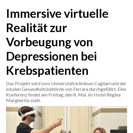
Immersive virtuelle
CRONACA
ITALIA
Realität zur
MONDO
Vorbeugung von
POLITICA
Depressionen bei
ECONOMIA
Krebspatienten
SERVIZI ALLE IMPRESE
Das Projekt wird vom Universitätsklinikum Cagliari und der
LAVORO
lokalen Gesundheitsbehörde von Ferrara durchgeführt. Eine
BANDI
Konferenz findet am Freitag, den 8. Mai, im Hotel Regina
Margherita statt.
SPORT IN SARDEGNA
SPORT
RISULTATI E CLASSIFICHE