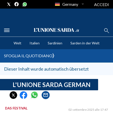
Germany
ACCEDI
CRONACA SARDEGNA
Welt
Italien
Sardinien
Sarden in der Welt
CAGLIARI
PROVINCIA DI CAGLIARI
SFOGLIA IL QUOTIDIANO
SULCIS IGLESIENTE
MEDIO CAMPIDANO
Dieser Inhalt wurde automatisch übersetzt
ORISTANO E PROVINCIA
SASSARI E PROVINCIA
L'UNIONE SARDA GERMAN
GALLURA
NUORO E PROVINCIA
OGLIASTRA
DAS FESTIVAL
02 settembre 2025 alle 17:47
AGENDA