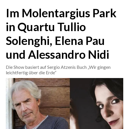
Im Molentargius Park
CRONACA
ITALIA
in Quartu Tullio
MONDO
Solenghi, Elena Pau
POLITICA
und Alessandro Nidi
ECONOMIA
Die Show basiert auf Sergio Atzenis Buch „Wir gingen
leichtfertig über die Erde“
SERVIZI ALLE IMPRESE
LAVORO
BANDI
SPORT IN SARDEGNA
SPORT
RISULTATI E CLASSIFICHE