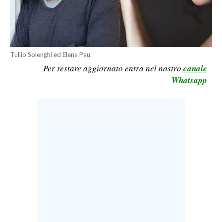
CALCIO
CALCIO REGIONALE
BASKET
Tullio Solenghi ed Elena Pau
VOLLEY
Per restare aggiornato entra nel nostro
canale
MOTORI
Whatsapp
TENNIS
ALTRI SPORT
CULTURA
SPETTACOLI
GOSSIP
SARDI NEL MONDO
NOTIZIE