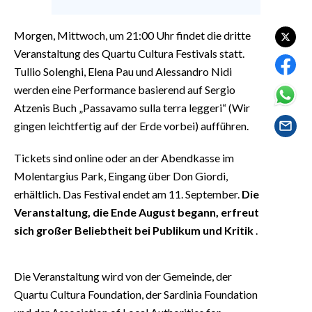
EVENTI
Morgen, Mittwoch, um 21:00 Uhr findet die dritte
#CARAUNIONE
Veranstaltung des Quartu Cultura Festivals statt.
Tullio Solenghi, Elena Pau und Alessandro Nidi
INSULARITÀ
werden eine Performance basierend auf Sergio
Atzenis Buch „Passavamo sulla terra leggeri“ (Wir
FOTO
gingen leichtfertig auf der Erde vorbei) aufführen.
VIDEO
Tickets sind online oder an der Abendkasse im
INFO AZIENDE
Molentargius Park, Eingang über Don Giordi,
erhältlich. Das Festival endet am 11. September.
Die
ABBONATI
Veranstaltung, die Ende August begann, erfreut
ANNUNCI
sich großer Beliebtheit bei Publikum und Kritik
.
NECROLOGI
PUBBLICITÀ
Die Veranstaltung wird von der Gemeinde, der
SPIAGGE
Quartu Cultura Foundation, der Sardinia Foundation
STORE