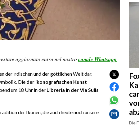
restare aggiornato entra nel nostro
canale Whatsapp
n der irdischen und der göttlichen Welt dar,
Fo
Symbolik. Die
der ikonografischen Kunst
Ka
bend um 18 Uhr in der
Libreria in der Via Sulis
ca
vo
ab
Tradition der Ikonen, die auch heute noch unsere
Die 