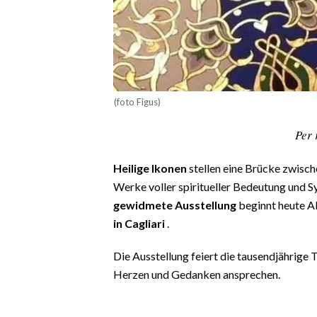
CALCIO
CALCIO REGIONALE
BASKET
VOLLEY
MOTORI
(foto Figus)
TENNIS
Per 
ALTRI SPORT
Heilige Ikonen
stellen eine Brücke zwische
CULTURA
Werke voller spiritueller Bedeutung und 
gewidmete Ausstellung
beginnt heute A
SPETTACOLI
in Cagliari
.
GOSSIP
Die Ausstellung feiert die tausendjährige 
Herzen und Gedanken ansprechen.
SARDI NEL MONDO
NOTIZIE