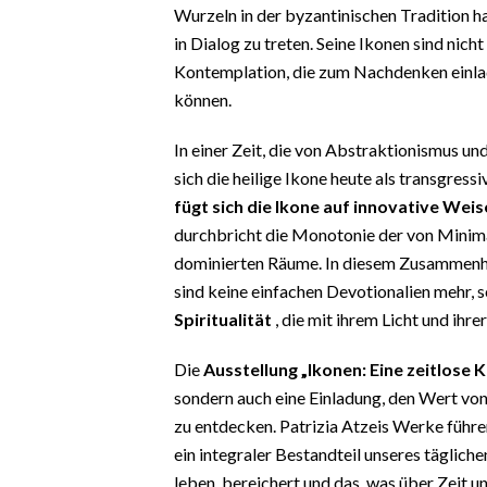
Wurzeln in der byzantinischen Tradition ha
in Dialog zu treten. Seine Ikonen sind ni
Kontemplation, die zum Nachdenken einlad
können.
In einer Zeit, die von Abstraktionismus un
sich die heilige Ikone heute als transgres
fügt sich die Ikone auf innovative We
durchbricht die Monotonie der von Minim
dominierten Räume. In diesem Zusammenhan
sind keine einfachen Devotionalien mehr, 
Spiritualität
, die mit ihrem Licht und ihr
Die
Ausstellung „Ikonen: Eine zeitlose 
sondern auch eine Einladung, den Wert vo
zu entdecken. Patrizia Atzeis Werke führen
ein integraler Bestandteil unseres tägliche
leben, bereichert und das, was über Zeit 