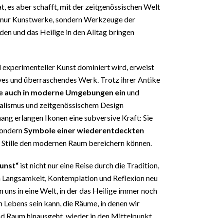
t, es aber schafft, mit der zeitgenössischen Welt
cht nur Kunstwerke, sondern Werkzeuge der
en und das Heilige in den Alltag bringen
d experimenteller Kunst dominiert wird, erweist
sives und überraschendes Werk. Trotz ihrer Antike
ise auch in moderne Umgebungen ein
und
alismus und zeitgenössischem Design
g erlangen Ikonen eine subversive Kraft: Sie
sondern
Symbole einer wiederentdeckten
er Stille den modernen Raum bereichern können.
Kunst“
ist nicht nur eine Reise durch die Tradition,
n Langsamkeit, Kontemplation und Reflexion neu
 uns in eine Welt, in der das Heilige immer noch
n Lebens sein kann, die Räume, in denen wir
und Raum hinausgeht, wieder in den Mittelpunkt