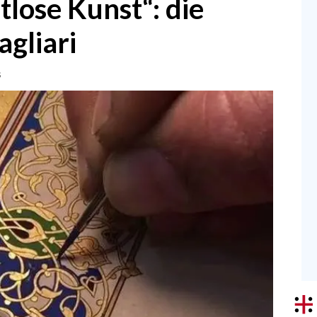
tlose Kunst“: die
agliari
s