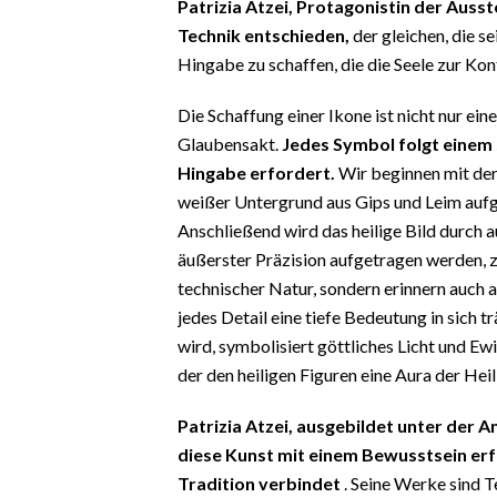
Patrizia Atzei, Protagonistin der Ausste
EVENTI
Technik entschieden,
der gleichen, die s
Hingabe zu schaffen, die die Seele zur Ko
#CARAUNIONE
Die Schaffung einer Ikone ist nicht nur ei
INSULARITÀ
Glaubensakt.
Jedes Symbol folgt einem 
FOTO
Hingabe erfordert.
Wir beginnen mit der
weißer Untergrund aus Gips und Leim aufge
VIDEO
Anschließend wird das heilige Bild durch 
äußerster Präzision aufgetragen werden, z
INFO AZIENDE
technischer Natur, sondern erinnern auch an
ABBONATI
jedes Detail eine tiefe Bedeutung in sich t
wird, symbolisiert göttliches Licht und Ew
ANNUNCI
der den heiligen Figuren eine Aura der Hei
NECROLOGI
PUBBLICITÀ
Patrizia Atzei, ausgebildet unter der A
SPIAGGE
diese Kunst mit einem Bewusstsein erfo
STORE
Tradition verbindet
. Seine Werke sind T