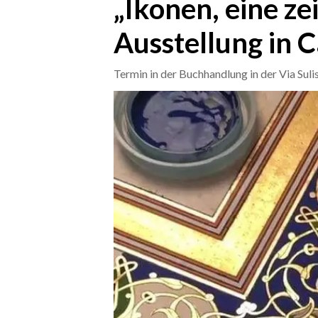
„Ikonen, eine zei
Ausstellung in C
CRONACA
ITALIA
Termin in der Buchhandlung in der Via Suli
MONDO
POLITICA
ECONOMIA
SERVIZI ALLE IMPRESE
LAVORO
BANDI
SPORT IN SARDEGNA
SPORT
RISULTATI E CLASSIFICHE