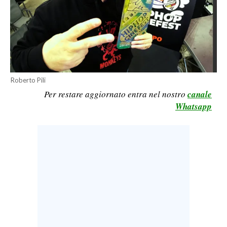
CALCIO
CALCIO REGIONALE
BASKET
VOLLEY
MOTORI
Roberto Pili
TENNIS
Per restare aggiornato entra nel nostro
canale
ALTRI SPORT
Whatsapp
CULTURA
SPETTACOLI
GOSSIP
SARDI NEL MONDO
NOTIZIE