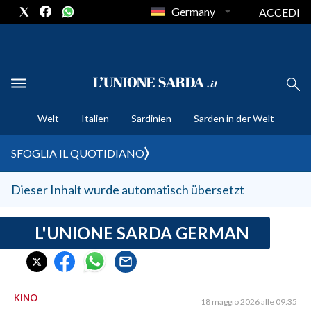
Germany
ACCEDI
CRONACA SARDEGNA
Welt
Italien
Sardinien
Sarden in der Welt
CAGLIARI
PROVINCIA DI CAGLIARI
SFOGLIA IL QUOTIDIANO
SULCIS IGLESIENTE
MEDIO CAMPIDANO
Dieser Inhalt wurde automatisch übersetzt
ORISTANO E PROVINCIA
SASSARI E PROVINCIA
L'UNIONE SARDA GERMAN
GALLURA
NUORO E PROVINCIA
OGLIASTRA
KINO
18 maggio 2026 alle 09:35
AGENDA