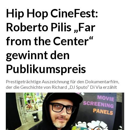
Hip Hop CineFest:
CRONACA
ITALIA
Roberto Pilis „Far
MONDO
from the Center“
POLITICA
gewinnt den
ECONOMIA
Publikumspreis
SERVIZI ALLE IMPRESE
Prestigeträchtige Auszeichnung für den Dokumentarfilm,
LAVORO
der die Geschichte von Richard „DJ Sputo“ Di Via erzählt
BANDI
SPORT IN SARDEGNA
SPORT
RISULTATI E CLASSIFICHE