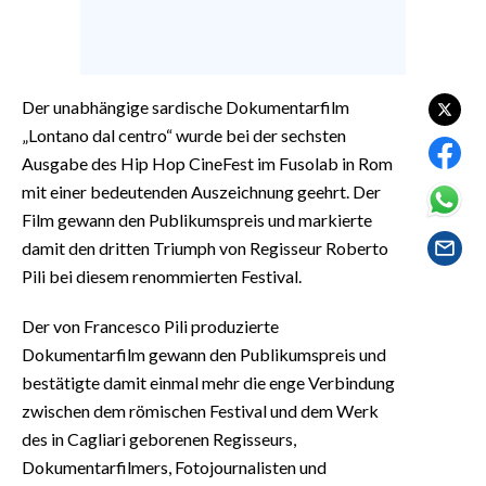
EVENTI
#CARAUNIONE
Der unabhängige sardische Dokumentarfilm
INSULARITÀ
„Lontano dal centro“ wurde bei der sechsten
Ausgabe des Hip Hop CineFest im Fusolab in Rom
FOTO
mit einer bedeutenden Auszeichnung geehrt. Der
Film gewann den Publikumspreis und markierte
VIDEO
damit den dritten Triumph von Regisseur Roberto
INFO AZIENDE
Pili bei diesem renommierten Festival.
ABBONATI
Der von Francesco Pili produzierte
ANNUNCI
Dokumentarfilm gewann den Publikumspreis und
NECROLOGI
bestätigte damit einmal mehr die enge Verbindung
PUBBLICITÀ
zwischen dem römischen Festival und dem Werk
des in Cagliari geborenen Regisseurs,
SPIAGGE
Dokumentarfilmers, Fotojournalisten und
STORE