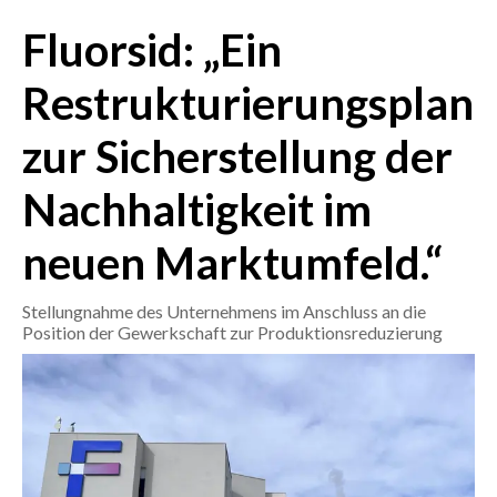
Fluorsid: „Ein
CRONACA
ITALIA
Restrukturierungsplan
MONDO
zur Sicherstellung der
POLITICA
Nachhaltigkeit im
ECONOMIA
neuen Marktumfeld.“
SERVIZI ALLE IMPRESE
Stellungnahme des Unternehmens im Anschluss an die
LAVORO
Position der Gewerkschaft zur Produktionsreduzierung
BANDI
SPORT IN SARDEGNA
SPORT
RISULTATI E CLASSIFICHE