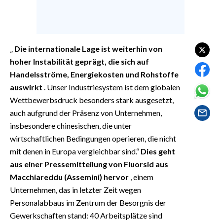
EVENTI
#CARAUNIONE
„
Die internationale Lage ist weiterhin von
INSULARITÀ
hoher Instabilität geprägt, die sich auf
Handelsströme, Energiekosten und Rohstoffe
FOTO
auswirkt
. Unser Industriesystem ist dem globalen
Wettbewerbsdruck besonders stark ausgesetzt,
VIDEO
auch aufgrund der Präsenz von Unternehmen,
INFO AZIENDE
insbesondere chinesischen, die unter
wirtschaftlichen Bedingungen operieren, die nicht
ABBONATI
mit denen in Europa vergleichbar sind.“
Dies geht
ANNUNCI
aus einer Pressemitteilung von Fluorsid aus
NECROLOGI
Macchiareddu (Assemini) hervor
, einem
PUBBLICITÀ
Unternehmen, das in letzter Zeit wegen
SPIAGGE
Personalabbaus im Zentrum der Besorgnis der
STORE
Gewerkschaften stand: 40 Arbeitsplätze sind