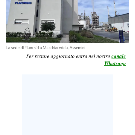
CALCIO
CALCIO REGIONALE
BASKET
VOLLEY
MOTORI
La sede di Fluorsid a Macchiareddu, Assemini
TENNIS
Per restare aggiornato entra nel nostro
canale
ALTRI SPORT
Whatsapp
CULTURA
SPETTACOLI
GOSSIP
SARDI NEL MONDO
NOTIZIE