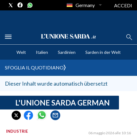
Germany
ACCEDI
CRONACA SARDEGNA
Welt
Italien
Sardinien
Sarden in der Welt
CAGLIARI
PROVINCIA DI CAGLIARI
SFOGLIA IL QUOTIDIANO
SULCIS IGLESIENTE
MEDIO CAMPIDANO
Dieser Inhalt wurde automatisch übersetzt
ORISTANO E PROVINCIA
SASSARI E PROVINCIA
L'UNIONE SARDA GERMAN
GALLURA
NUORO E PROVINCIA
OGLIASTRA
INDUSTRIE
06 maggio 2026 alle 10:16
AGENDA