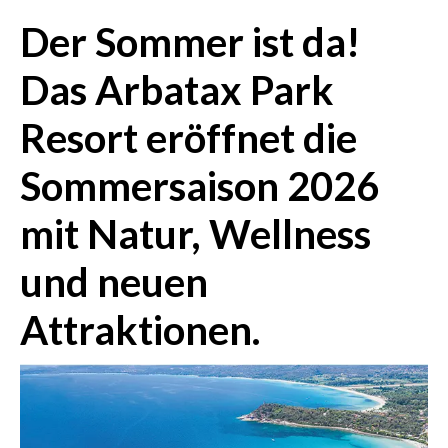
Der Sommer ist da!
CRONACA
Das Arbatax Park
ITALIA
MONDO
Resort eröffnet die
POLITICA
Sommersaison 2026
ECONOMIA
mit Natur, Wellness
SERVIZI ALLE IMPRESE
und neuen
LAVORO
BANDI
Attraktionen.
SPORT IN SARDEGNA
SPORT
RISULTATI E CLASSIFICHE