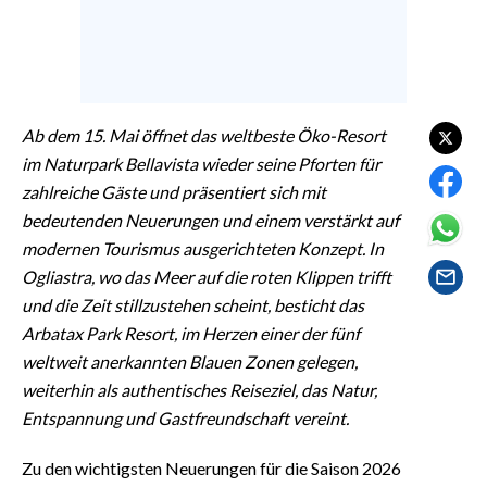
EVENTI
#CARAUNIONE
INSULARITÀ
Ab dem 15. Mai öffnet das weltbeste Öko-Resort
im Naturpark Bellavista wieder seine Pforten für
FOTO
zahlreiche Gäste und präsentiert sich mit
bedeutenden Neuerungen und einem verstärkt auf
VIDEO
modernen Tourismus ausgerichteten Konzept. In
INFO AZIENDE
Ogliastra, wo das Meer auf die roten Klippen trifft
und die Zeit stillzustehen scheint, besticht das
ABBONATI
Arbatax Park Resort, im Herzen einer der fünf
ANNUNCI
weltweit anerkannten Blauen Zonen gelegen,
NECROLOGI
weiterhin als authentisches Reiseziel, das Natur,
PUBBLICITÀ
Entspannung und Gastfreundschaft vereint.
SPIAGGE
Zu den wichtigsten Neuerungen für die Saison 2026
STORE