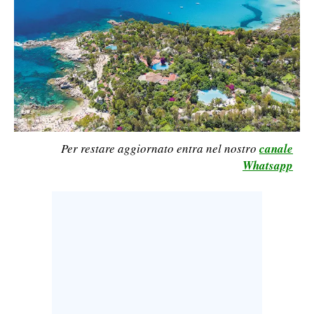
CALCIO
CALCIO REGIONALE
BASKET
VOLLEY
MOTORI
TENNIS
ALTRI SPORT
Per restare aggiornato entra nel nostro
canale
Whatsapp
CULTURA
SPETTACOLI
GOSSIP
SARDI NEL MONDO
NOTIZIE