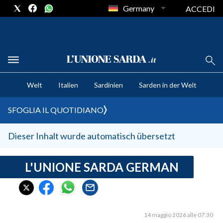
Germany
ACCEDI
CRONACA SARDEGNA
Welt
Italien
Sardinien
Sarden in der Welt
CAGLIARI
PROVINCIA DI CAGLIARI
SFOGLIA IL QUOTIDIANO
SULCIS IGLESIENTE
MEDIO CAMPIDANO
Dieser Inhalt wurde automatisch übersetzt
ORISTANO E PROVINCIA
SASSARI E PROVINCIA
L'UNIONE SARDA GERMAN
GALLURA
NUORO E PROVINCIA
OGLIASTRA
14 maggio 2026 alle 07:30
AGENDA