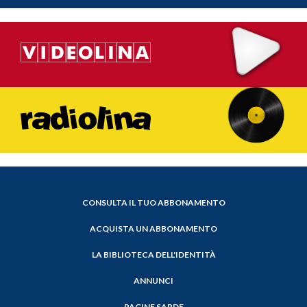
CONSULTA IL TUO ABBONAMENTO
ACQUISTA UN ABBONAMENTO
LA BIBLIOTECA DELL'IDENTITÀ
ANNUNCI
PAGINE SARDE