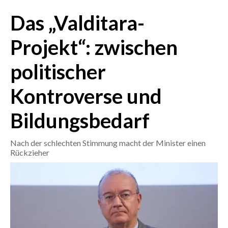
Das „Valditara-
CRONACA
ITALIA
Projekt“: zwischen
MONDO
politischer
POLITICA
Kontroverse und
ECONOMIA
Bildungsbedarf
SERVIZI ALLE IMPRESE
Nach der schlechten Stimmung macht der Minister einen
LAVORO
Rückzieher
BANDI
SPORT IN SARDEGNA
SPORT
RISULTATI E CLASSIFICHE