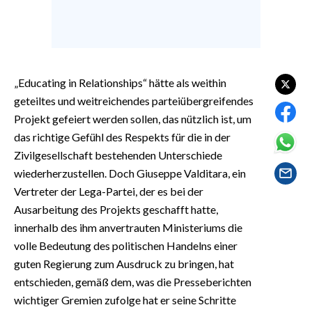
EVENTI
#CARAUNIONE
INSULARITÀ
„Educating in Relationships“ hätte als weithin
geteiltes und weitreichendes parteiübergreifendes
FOTO
Projekt gefeiert werden sollen, das nützlich ist, um
das richtige Gefühl des Respekts für die in der
VIDEO
Zivilgesellschaft bestehenden Unterschiede
wiederherzustellen. Doch Giuseppe Valditara, ein
INFO AZIENDE
Vertreter der Lega-Partei, der es bei der
ABBONATI
Ausarbeitung des Projekts geschafft hatte,
ANNUNCI
innerhalb des ihm anvertrauten Ministeriums die
NECROLOGI
volle Bedeutung des politischen Handelns einer
PUBBLICITÀ
guten Regierung zum Ausdruck zu bringen, hat
entschieden, gemäß dem, was die Presseberichten
SPIAGGE
wichtiger Gremien zufolge hat er seine Schritte
STORE