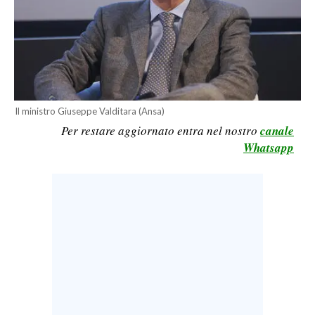
CALCIO
CALCIO REGIONALE
BASKET
VOLLEY
MOTORI
Il ministro Giuseppe Valditara (Ansa)
TENNIS
Per restare aggiornato entra nel nostro
canale
ALTRI SPORT
Whatsapp
CULTURA
SPETTACOLI
GOSSIP
SARDI NEL MONDO
NOTIZIE