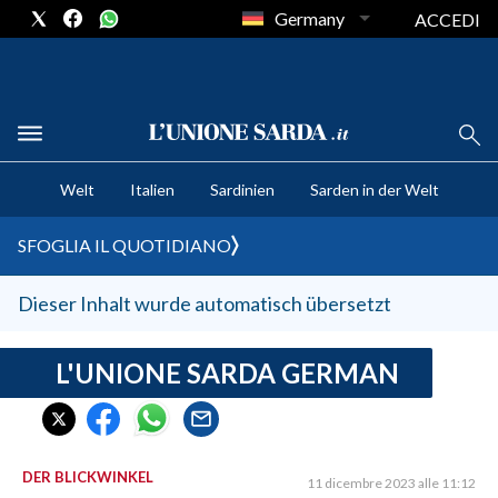
Germany
ACCEDI
CRONACA SARDEGNA
Welt
Italien
Sardinien
Sarden in der Welt
CAGLIARI
PROVINCIA DI CAGLIARI
SFOGLIA IL QUOTIDIANO
SULCIS IGLESIENTE
MEDIO CAMPIDANO
Dieser Inhalt wurde automatisch übersetzt
ORISTANO E PROVINCIA
SASSARI E PROVINCIA
L'UNIONE SARDA GERMAN
GALLURA
NUORO E PROVINCIA
OGLIASTRA
DER BLICKWINKEL
11 dicembre 2023 alle 11:12
AGENDA