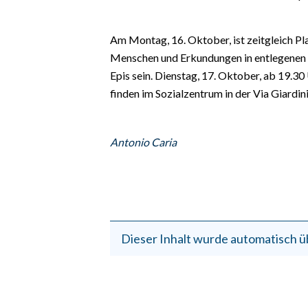
EVENTI
Am Montag, 16. Oktober, ist zeitgleich P
#CARAUNIONE
Menschen und Erkundungen in entlegenen 
INSULARITÀ
Epis sein. Dienstag, 17. Oktober, ab 19.30
finden im Sozialzentrum in der Via Giardini
FOTO
VIDEO
Antonio Caria
INFO AZIENDE
ABBONATI
ANNUNCI
NECROLOGI
Dieser Inhalt wurde automatisch ü
PUBBLICITÀ
SPIAGGE
STORE