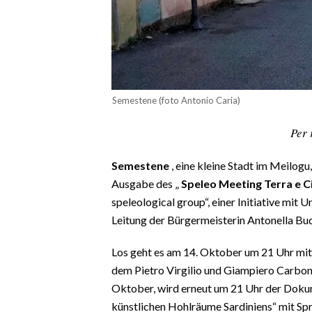
CALCIO
CALCIO REGIONALE
BASKET
VOLLEY
MOTORI
Semestene (foto Antonio Caria)
TENNIS
Per 
ALTRI SPORT
Semestene
, eine kleine Stadt im Meilogu
CULTURA
Ausgabe des „
Speleo Meeting Terra e C
speleological group“, einer Initiative mit
SPETTACOLI
Leitung der Bürgermeisterin Antonella Bu
GOSSIP
Los geht es am 14. Oktober um 21 Uhr m
dem Pietro Virgilio und Giampiero Carboni
SARDI NEL MONDO
Oktober, wird erneut um 21 Uhr der Dokum
NOTIZIE
künstlichen Hohlräume Sardiniens“ mit Sp