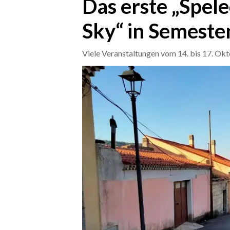
Das erste „Spel
Sky“ in Semeste
CRONACA
ITALIA
Viele Veranstaltungen vom 14. bis 17. Ok
MONDO
POLITICA
ECONOMIA
SERVIZI ALLE IMPRESE
LAVORO
BANDI
SPORT IN SARDEGNA
SPORT
RISULTATI E CLASSIFICHE