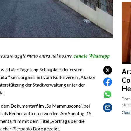
restare aggiornato entra nel nostro
canale Whatsapp
, wird vier Tage lang Schauplatz der ersten
Ar
ielo
“ sein, organisiert vom Kulturverein „Akakor
Co
 Unterstützung der Stadtverwaltung unter der
He
da.
Dort
statt
it dem Dokumentarfilm „Su Mammuscone“, bei
Clau
 als Redner auftreten werden. Am Sonntag, 15.
entarfilm mit dem Titel „Vortrag über die
recher Pierpaolo Dore gezeigt.