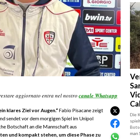
Ve
Sa
Vi
restare aggiornato entra nel nostro
canale Whatsapp
Ca
in klares Ziel vor Augen.“
Fabio Pisacane zeigt
Die K
und sendet vor dem morgigen Spiel im Unipol
spiel
che Botschaft an die Mannschaft aus
Bots
man 
en und kompakt stehen, um diese Phase zu