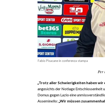
CALCIO
CALCIO REGIONALE
BASKET
VOLLEY
MOTORI
TENNIS
ALTRI SPORT
CULTURA
Fabio Pisacane in conferenza stampa
SPETTACOLI
Per 
GOSSIP
„Trotz aller Schwierigkeiten haben wir e
angesichts der Notlage Entschlossenheit 
SARDI NEL MONDO
Domus gegen Lazio eine unmissverständli
NOTIZIE
Asseminello:
„Wir müssen zusammenhalt