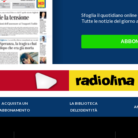
Sfoglia il quotidiano onlin
Tutte le notizie del giorno
ABBON
ACQUISTA UN
LA BIBLIOTECA
A
ABBONAMENTO
DELL'IDENTITÀ