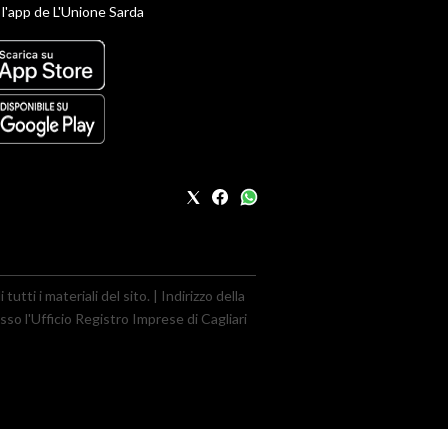
 l'app de L'Unione Sarda
utti i materiali del sito. | Indirizzo della
sso l'Ufficio Registro Imprese di Cagliari