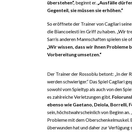
überstehen“,
beginnt er.
„Ausfälle dürfe
EVENTI
Gegenteil, sie müssen sie erhöhen.“
#CARAUNIONE
So eröffnete der Trainer von Cagliari sein
die Biancoelesti im Griff zu haben. „Wir tr
INSULARITÀ
Sarris anderen Mannschaften spielen sie off
FOTO
„Wir wissen, dass wir ihnen Probleme 
Vorbereitung umsetzen.“
VIDEO
Der Trainer der Rossoblu betont: „In der R
INFO AZIENDE
werden schwieriger.“ Das Spiel Cagliari ge
ABBONATI
sowohl vom Spieltyp als auch von den Spiel
ANNUNCI
es zahlreiche Verletzungen gibt.
Folorunsh
NECROLOGI
ebenso wie Gaetano, Deiola, Borrelli, Fe
PUBBLICITÀ
sein, höchstwahrscheinlich von Beginn an. „
SPIAGGE
Probleme mit dem Oberschenkelmuskel. Er 
überwunden hat und daher zur Verfügung s
STORE