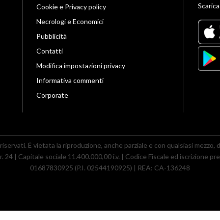
Scarica
Cookie e Privacy policy
Necrologi e Economici
Pubblicità
Contatti
Modifica impostazioni privacy
Informativa commenti
Corporate
riservati. É vietata la riproduzione, anche parziale e con qualsiasi mezzo, di t
 24 | Capitale sociale 11.400.000,00 i.v. | Codice Fiscale ed iscrizione pre
01687830925 (P.I. 02544190925) | REA: CA-136248