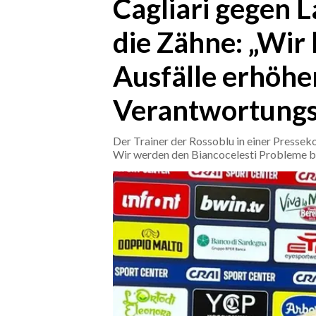
Cagliari gegen L
die Zähne: „Wir 
CRONACA
ITALIA
Ausfälle erhöhe
MONDO
Verantwortungs
POLITICA
Der Trainer der Rossoblu in einer Pressek
ECONOMIA
Wir werden den Biancocelesti Probleme be
SERVIZI ALLE IMPRESE
LAVORO
BANDI
SPORT IN SARDEGNA
SPORT
RISULTATI E CLASSIFICHE