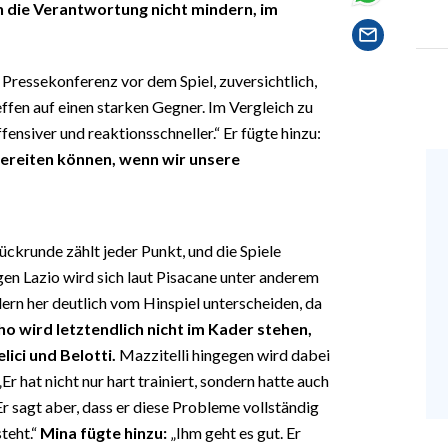
n die Verantwortung nicht mindern, im
e Pressekonferenz vor dem Spiel, zuversichtlich,
effen auf einen starken Gegner. Im Vergleich zu
ensiver und reaktionsschneller.“ Er fügte hinzu:
bereiten können, wenn wir unsere
ückrunde zählt jeder Punkt, und die Spiele
gen Lazio wird sich laut Pisacane unter anderem
ern her deutlich vom Hinspiel unterscheiden, da
o wird letztendlich nicht im Kader stehen,
lici und Belotti.
Mazzitelli hingegen wird dabei
Er hat nicht nur hart trainiert, sondern hatte auch
sagt aber, dass er diese Probleme vollständig
teht.“
Mina fügte hinzu:
„Ihm geht es gut. Er