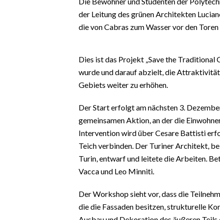
Die Bewohner und Studenten der Polytechn
EVENTI
der Leitung des grünen Architekten Lucian
die von Cabras zum Wasser vor den Toren d
#CARAUNIONE
INSULARITÀ
Dies ist das Projekt „Save the Traditional
wurde und darauf abzielt, die Attraktivit
FOTO
Gebiets weiter zu erhöhen.
VIDEO
Der Start erfolgt am nächsten 3. Dezembe
gemeinsamen Aktion, an der die Einwohner
INFO AZIENDE
Intervention wird über Cesare Battisti erf
ABBONATI
Teich verbinden. Der Turiner Architekt, b
ANNUNCI
Turin, entwarf und leitete die Arbeiten. Be
NECROLOGI
Vacca und Leo Minniti.
PUBBLICITÀ
Der Workshop sieht vor, dass die Teilneh
SPIAGGE
die die Fassaden besitzen, strukturelle 
STORE
Ausbau und Dekoration des äußeren Teils 