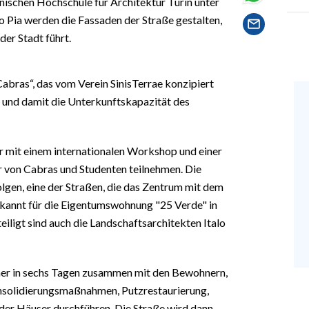
ischen Hochschule für Architektur Turin unter
o Pia werden die Fassaden der Straße gestalten,
er Stadt führt.
 Cabras“, das vom Verein SinisTerrae konzipiert
ät und damit die Unterkunftskapazität des
r mit einem internationalen Workshop und einer
 von Cabras und Studenten teilnehmen. Die
olgen, eine der Straßen, die das Zentrum mit dem
ekannt für die Eigentumswohnung "25 Verde" in
teiligt sind auch die Landschaftsarchitekten Italo
mer in sechs Tagen zusammen mit den Bewohnern,
Konsolidierungsmaßnahmen, Putzrestaurierung,
der Häuser durchführen. Die Straße wird dann,