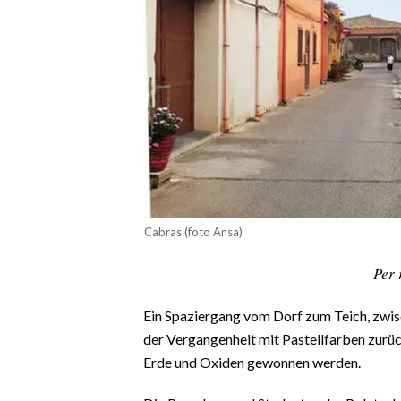
CALCIO
CALCIO REGIONALE
BASKET
VOLLEY
MOTORI
TENNIS
ALTRI SPORT
CULTURA
Cabras (foto Ansa)
SPETTACOLI
Per 
GOSSIP
Ein Spaziergang vom Dorf zum Teich, zwis
der Vergangenheit mit Pastellfarben zurüc
SARDI NEL MONDO
Erde und Oxiden gewonnen werden.
NOTIZIE