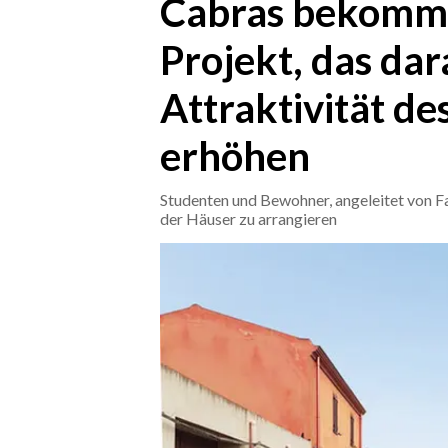
Cabras bekommt
Projekt, das dara
CRONACA
ITALIA
Attraktivität de
MONDO
erhöhen
POLITICA
Studenten und Bewohner, angeleitet von Fa
ECONOMIA
der Häuser zu arrangieren
SERVIZI ALLE IMPRESE
LAVORO
BANDI
SPORT IN SARDEGNA
SPORT
RISULTATI E CLASSIFICHE