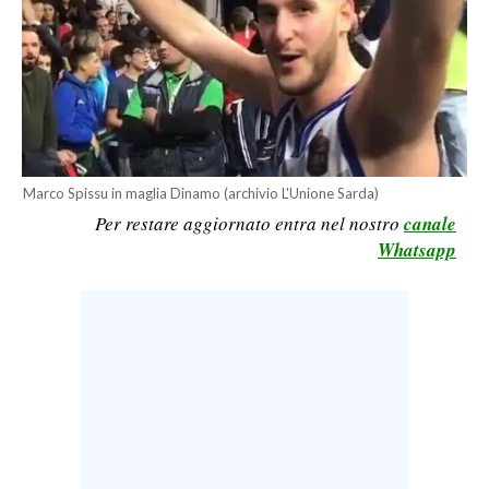
CALCIO
CALCIO REGIONALE
BASKET
VOLLEY
MOTORI
TENNIS
Marco Spissu in maglia Dinamo (archivio L'Unione Sarda)
Per restare aggiornato entra nel nostro
canale
ALTRI SPORT
Whatsapp
CULTURA
SPETTACOLI
GOSSIP
SARDI NEL MONDO
NOTIZIE