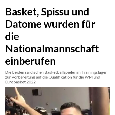
Basket, Spissu und
CRONACA
ITALIA
Datome wurden für
MONDO
die
POLITICA
Nationalmannschaft
ECONOMIA
einberufen
SERVIZI ALLE IMPRESE
Die beiden sardischen Basketballspieler im Trainingslager
LAVORO
zur Vorbereitung auf die Qualifikation für die WM und
BANDI
Eurobasket 2022
SPORT IN SARDEGNA
SPORT
RISULTATI E CLASSIFICHE