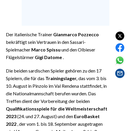
EVENTI
#CARAUNIONE
INSULARITÀ
Der italienische Trainer
Gianmarco Pozzecco
bekräftigt sein Vertrauen in den Sassari-
FOTO
Spielmacher
Marco Spissu
und den Olbieser
Flügelstürmer
Gigi Datome
.
VIDEO
Die beiden sardischen Spieler gehören zu den 17
INFO AZIENDE
Spielern, die für das
Trainingslager,
das vom 3. bis
ABBONATI
10. August in Pinzolo im Val Rendena stattfindet, in
ANNUNCI
die Nationalmannschaft berufen wurden. Das
NECROLOGI
Treffen dient der Vorbereitung der beiden
Qualifikationsspiele für die Weltmeisterschaft
PUBBLICITÀ
2023
(24. und 27. August) und den
EuroBasket
SPIAGGE
2022
, der vom 1. bis 18. September ausgetragen
STORE