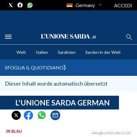
Germany
ACCEDI
CRONACA SARDEGNA
Welt
Italien
Sardinien
Sarden in der Welt
CAGLIARI
PROVINCIA DI CAGLIARI
SFOGLIA IL QUOTIDIANO
SULCIS IGLESIENTE
MEDIO CAMPIDANO
Dieser Inhalt wurde automatisch übersetzt
ORISTANO E PROVINCIA
SASSARI E PROVINCIA
L'UNIONE SARDA GERMAN
GALLURA
NUORO E PROVINCIA
OGLIASTRA
IN BLAU
14 luglio 2022 alle 21:05
AGENDA