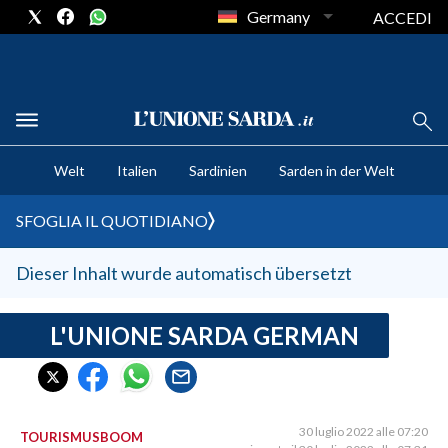
Germany
ACCEDI
CRONACA SARDEGNA
Welt
Italien
Sardinien
Sarden in der Welt
CAGLIARI
PROVINCIA DI CAGLIARI
SFOGLIA IL QUOTIDIANO
SULCIS IGLESIENTE
MEDIO CAMPIDANO
Dieser Inhalt wurde automatisch übersetzt
ORISTANO E PROVINCIA
SASSARI E PROVINCIA
L'UNIONE SARDA GERMAN
GALLURA
NUORO E PROVINCIA
OGLIASTRA
30 luglio 2022 alle 07:20
TOURISMUSBOOM
AGENDA