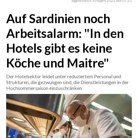
aggiornato il 30 luglio 2022 alle 07:31
Auf Sardinien noch
CRONACA
ITALIA
Arbeitsalarm: "In den
MONDO
Hotels gibt es keine
POLITICA
Köche und Maitre"
ECONOMIA
Der Hotelsektor leidet unter reduziertem Personal und
SERVIZI ALLE IMPRESE
Strukturen, die gezwungen sind, die Dienstleistungen in der
LAVORO
Hochsommersaison einzuschränken
BANDI
SPORT IN SARDEGNA
SPORT
RISULTATI E CLASSIFICHE