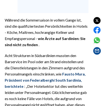
EVENTI
#CARAUNIONE
Während die Sommersaison in vollem Gange ist,
INSULARITÀ
sind die qualifiziertesten Persönlichkeiten in Hotels
- Köche, Maîtrees, hochrangige Kellner und
FOTO
Empfangspersonal -
wie Ärzte auf Sardinien: Sie
sind nicht zu finden
.
VIDEO
Acht Strukturen in Südsardinien mussten den
INFO AZIENDE
Barservice im Pool oder am Strand einstellen und
ABBONATI
die Dienstleistungen in den Zimmern aufgrund des
Personalmangels einschränken, wie
Fausto Mura,
ANNUNCI
Präsident von Federalberghi South Sardinia,
NECROLOGI
berichtete
: „Der Hotelsektor tut dies weiterhin
PUBBLICITÀ
leiden unter Personalmangel. Glücklicherweise gab
SPIAGGE
es noch keine Fälle von Hotels, die aufgrund von
STORE
Personalmangel nicht geöffnet haben, aber dieses