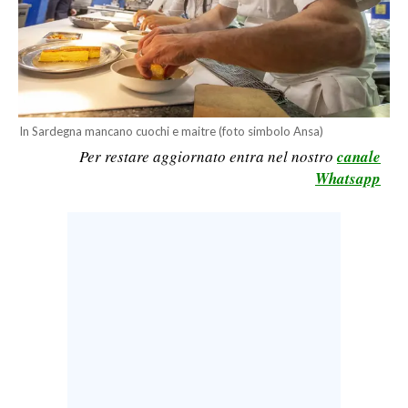
CALCIO
CALCIO REGIONALE
BASKET
VOLLEY
MOTORI
In Sardegna mancano cuochi e maitre (foto simbolo Ansa)
Per restare aggiornato entra nel nostro
canale
TENNIS
Whatsapp
ALTRI SPORT
CULTURA
SPETTACOLI
GOSSIP
SARDI NEL MONDO
NOTIZIE