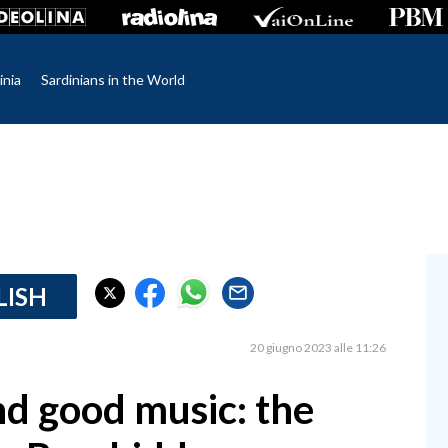
inia
Sardinians in the World
LISH
20 giugno 2023 alle 11:26
nd good music: the