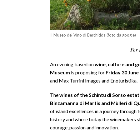
CALCIO
CALCIO REGIONALE
BASKET
Il Museo del Vino di Berchidda (foto da google)
VOLLEY
MOTORI
Per 
TENNIS
ALTRI SPORT
An evening based on
wine, culture and 
Museum
is proposing for
Friday 30 June
CULTURA
and Max Turrini Images and Enoturistika.
SPETTACOLI
The
wines of the Schintu di Sorso estat
Binzamanna di Martis and Mùlleri di Qu
GOSSIP
of island excellences in a journey through f
history and where today the winemakers sk
SARDI NEL MONDO
courage, passion and innovation.
NOTIZIE