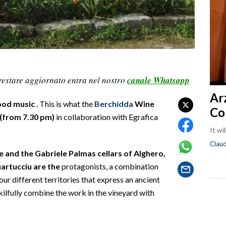
restare aggiornato entra nel nostro
canale Whatsapp
Ar
good music
. This is what the
Berchidda
Wine
Co
 (from 7.30 pm)
in collaboration with Egrafica
It wi
Clau
e and the Gabriele Palmas cellars of Alghero,
artucciu are the
protagonists, a combination
our different territories that express an ancient
ilfully combine the work in the vineyard with