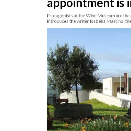
appointment is 
CRONACA
Protagonists at the Wine Museum are the e
Introduces the writer Isabella Mastino, t
ITALIA
MONDO
POLITICA
ECONOMIA
SERVIZI ALLE IMPRESE
LAVORO
BANDI
SPORT IN SARDEGNA
SPORT
RISULTATI E CLASSIFICHE