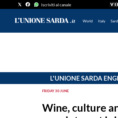
Iscriviti al canale
World
Italy
Sard
CRONACA SARDEGNA
CAGLIARI
PROVINCIA DI CAGLIARI
SULCIS IGLESIENTE
MEDIO CAMPIDANO
L'UNIONE SARDA ENG
ORISTANO E PROVINCIA
SASSARI E PROVINCIA
FRIDAY 30 JUNE
GALLURA
NUORO E PROVINCIA
Wine, culture a
OGLIASTRA
AGENDA