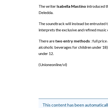
EVENTI
The writer
Isabella Mastino
introduced th
Deledda.
#CARAUNIONE
The soundtrack will instead be entrusted 
INSULARITÀ
interprets the exclusive and refined music 
FOTO
There are
two entry methods
: full pric
alcoholic beverages for children under 18)
VIDEO
under 12.
INFO AZIENDE
(Unioneonline/vl)
ABBONATI
ANNUNCI
NECROLOGI
PUBBLICITÀ
SPIAGGE
This content has been automaticall
STORE