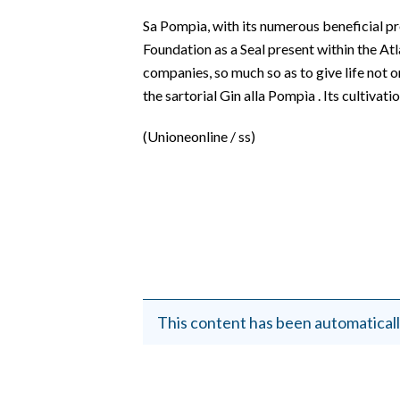
EVENTI
Sa Pompìa, with its numerous beneficial 
Foundation as a Seal present within the Atl
#CARAUNIONE
companies, so much so as to give life not o
the sartorial Gin alla Pompìa . Its cultivat
INSULARITÀ
(Unioneonline / ss)
FOTO
VIDEO
INFO AZIENDE
ABBONATI
ANNUNCI
NECROLOGI
This content has been automaticall
PUBBLICITÀ
SPIAGGE
STORE