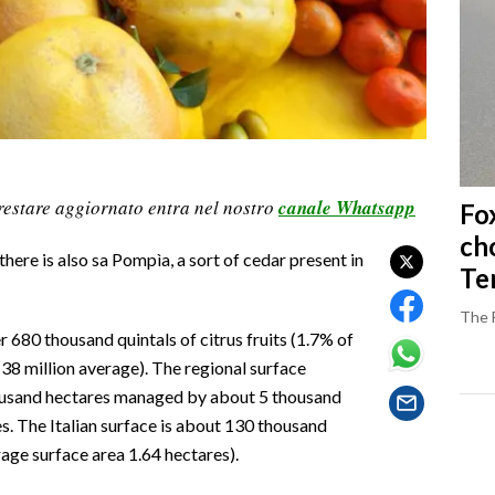
restare aggiornato entra nel nostro
canale Whatsapp
Fo
ch
there is also sa Pompìa, a sort of cedar present in
Ter
The 
r 680 thousand quintals of citrus fruits (1.7% of
38 million average). The regional surface
housand hectares managed by about 5 thousand
s. The Italian surface is about 130 thousand
age surface area 1.64 hectares).