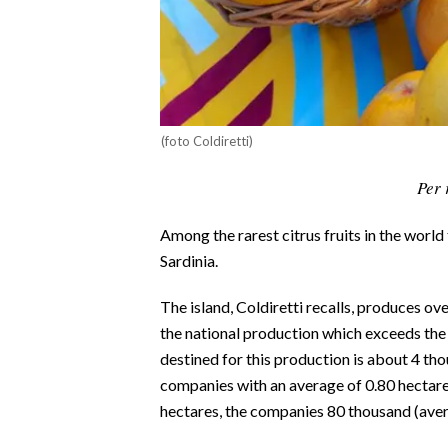
CALCIO
CALCIO REGIONALE
BASKET
VOLLEY
(foto Coldiretti)
MOTORI
TENNIS
Per 
ALTRI SPORT
Among the rarest citrus fruits in the world 
CULTURA
Sardinia.
SPETTACOLI
The island, Coldiretti recalls, produces ove
the national production which exceeds the 
GOSSIP
destined for this production is about 4 t
companies with an average of 0.80 hectare
SARDI NEL MONDO
hectares, the companies 80 thousand (aver
NOTIZIE