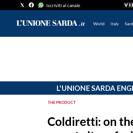
Iscriviti al canale
World
Italy
Sard
CRONACA SARDEGNA
CAGLIARI
PROVINCIA DI CAGLIARI
SULCIS IGLESIENTE
MEDIO CAMPIDANO
L'UNIONE SARDA ENG
ORISTANO E PROVINCIA
SASSARI E PROVINCIA
THE PRODUCT
GALLURA
NUORO E PROVINCIA
Coldiretti: on th
OGLIASTRA
AGENDA