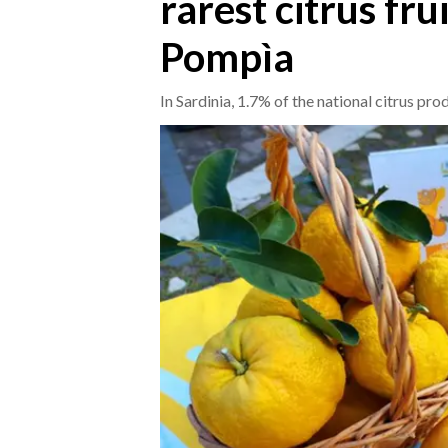
rarest citrus fru
Pompìa
CRONACA
ITALIA
In Sardinia, 1.7% of the national citrus pro
MONDO
POLITICA
ECONOMIA
SERVIZI ALLE IMPRESE
LAVORO
BANDI
SPORT IN SARDEGNA
SPORT
RISULTATI E CLASSIFICHE