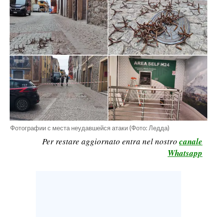
CALCIO
CALCIO REGIONALE
BASKET
VOLLEY
MOTORI
TENNIS
ALTRI SPORT
CULTURA
Фотографии с места неудавшейся атаки (Фото: Ледда)
Per restare aggiornato entra nel nostro
canale
SPETTACOLI
Whatsapp
GOSSIP
SARDI NEL MONDO
NOTIZIE