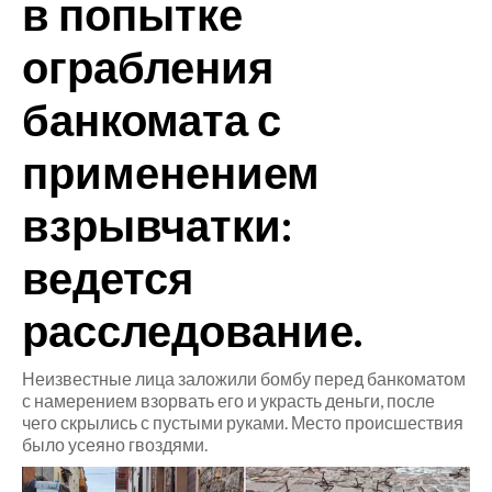
в попытке
CRONACA
ограбления
ITALIA
банкомата с
MONDO
применением
POLITICA
взрывчатки:
ECONOMIA
ведется
SERVIZI ALLE IMPRESE
LAVORO
расследование.
BANDI
Неизвестные лица заложили бомбу перед банкоматом
SPORT IN SARDEGNA
с намерением взорвать его и украсть деньги, после
чего скрылись с пустыми руками. Место происшествия
было усеяно гвоздями.
SPORT
RISULTATI E CLASSIFICHE