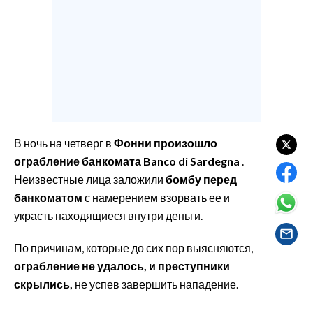
EVENTI
#CARAUNIONE
INSULARITÀ
FOTO
VIDEO
В ночь на четверг в
Фонни
произошло
ограбление
банкомата Banco di Sardegna
.
INFO AZIENDE
Неизвестные лица заложили
бомбу перед
банкоматом
с намерением взорвать ее и
ABBONATI
украсть находящиеся внутри деньги.
ANNUNCI
NECROLOGI
По причинам, которые до сих пор выясняются,
PUBBLICITÀ
ограбление не удалось, и преступники
SPIAGGE
скрылись,
не успев завершить нападение.
STORE