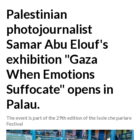
Palestinian
CRONACA
ITALIA
photojournalist
MONDO
Samar Abu Elouf's
POLITICA
exhibition "Gaza
ECONOMIA
When Emotions
SERVIZI ALLE IMPRESE
Suffocate" opens in
LAVORO
BANDI
Palau.
SPORT IN SARDEGNA
The event is part of the 29th edition of the Isole che parlare
Festival
SPORT
RISULTATI E CLASSIFICHE