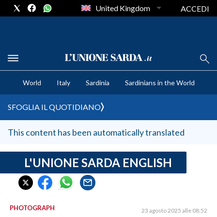
United Kingdom
ACCEDI
CRONACA SARDEGNA
World
Italy
Sardinia
Sardinians in the World
CAGLIARI
PROVINCIA DI CAGLIARI
SFOGLIA IL QUOTIDIANO
SULCIS IGLESIENTE
MEDIO CAMPIDANO
This content has been automatically translated
ORISTANO E PROVINCIA
SASSARI E PROVINCIA
L'UNIONE SARDA ENGLISH
GALLURA
NUORO E PROVINCIA
OGLIASTRA
PHOTOGRAPH
23 agosto 2025 alle 08:52
AGENDA