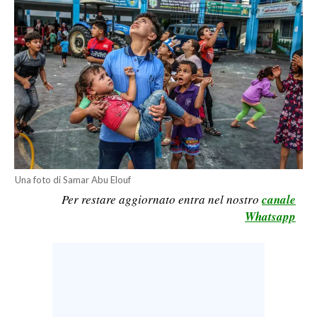
CALCIO
CALCIO REGIONALE
BASKET
VOLLEY
MOTORI
TENNIS
ALTRI SPORT
CULTURA
Una foto di Samar Abu Elouf
Per restare aggiornato entra nel nostro
canale
SPETTACOLI
Whatsapp
GOSSIP
SARDI NEL MONDO
NOTIZIE