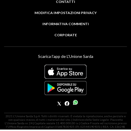
CONTATTI
MODIFICA IMPOSTAZIONI PRIVACY
INFORMATIVA COMMENTI
CORPORATE
Scarica l'app de L'Unione Sarda
2021 L'Unione Sarda S.p.A. Tutti i diritti riservati. É vietata la riproduzione, anche parziale e
con qualsiasi mezzo, di tutti i materiali del sito. | Indirizzo della Sede Legale: Piazzetta
L'Unione Sarda nr. 24 | Capitale sociale 11.400.000,00 i.v. | Codice Fiscale ed iscrizione presso
l'Ufficio Registro Imprese di Cagliari 01687830925 (P.I. 02544190925) | REA: CA-136248