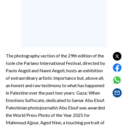
EVENTI
#CARAUNIONE
INSULARITÀ
FOTO
The photography section of the 29th edition of the
VIDEO
Isole che Parlano International Festival, directed by
Paolo Angeli and Nanni Angeli, hosts an exhibition
INFO AZIENDE
of extraordinary artistic importance but, above all,
ABBONATI
an honest and raw testimony to what has happened
ANNUNCI
in Palestine over the past two years: Gaza: When
NECROLOGI
Emotions Suffocate, dedicated to Samar Abu Elouf.
PUBBLICITÀ
Palestinian photojournalist Abu Elouf was awarded
the World Press Photo of the Year 2025 for
SPIAGGE
Mahmoud Ajjour, Aged Nine, a touching portrait of
STORE