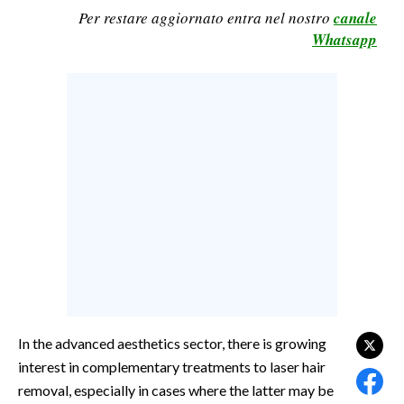
Per restare aggiornato entra nel nostro
canale
CALCIO
Whatsapp
CALCIO REGIONALE
BASKET
VOLLEY
MOTORI
TENNIS
ALTRI SPORT
CULTURA
SPETTACOLI
GOSSIP
In the advanced aesthetics sector, there is growing
SARDI NEL MONDO
interest in complementary treatments to laser hair
NOTIZIE
removal, especially in cases where the latter may be