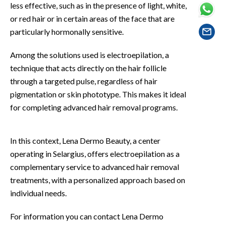
less effective, such as in the presence of light, white,
EVENTI
or red hair or in certain areas of the face that are
#CARAUNIONE
particularly hormonally sensitive.
INSULARITÀ
Among the solutions used is electroepilation, a
technique that acts directly on the hair follicle
FOTO
through a targeted pulse, regardless of hair
pigmentation or skin phototype. This makes it ideal
VIDEO
for completing advanced hair removal programs.
INFO AZIENDE
In this context, Lena Dermo Beauty, a center
ABBONATI
operating in Selargius, offers electroepilation as a
ANNUNCI
complementary service to advanced hair removal
NECROLOGI
treatments, with a personalized approach based on
PUBBLICITÀ
individual needs.
SPIAGGE
For information you can contact Lena Dermo
STORE