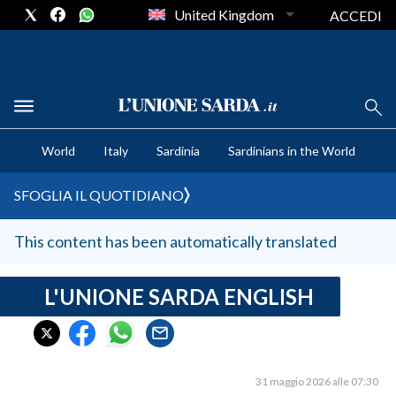
United Kingdom
ACCEDI
CRONACA SARDEGNA
World
Italy
Sardinia
Sardinians in the World
CAGLIARI
PROVINCIA DI CAGLIARI
SFOGLIA IL QUOTIDIANO
SULCIS IGLESIENTE
MEDIO CAMPIDANO
This content has been automatically translated
ORISTANO E PROVINCIA
SASSARI E PROVINCIA
L'UNIONE SARDA ENGLISH
GALLURA
NUORO E PROVINCIA
OGLIASTRA
31 maggio 2026 alle 07:30
AGENDA