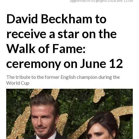
aggiornato il 03 giugno 2026 alle 11:04
David Beckham to
CRONACA
ITALIA
receive a star on the
MONDO
Walk of Fame:
POLITICA
ceremony on June 12
ECONOMIA
The tribute to the former English champion during the
SERVIZI ALLE IMPRESE
World Cup
LAVORO
BANDI
SPORT IN SARDEGNA
SPORT
RISULTATI E CLASSIFICHE