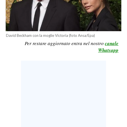
CALCIO
CALCIO REGIONALE
BASKET
VOLLEY
David Beckham con la moglie Victoria (foto Ansa/Epa)
MOTORI
Per restare aggiornato entra nel nostro
canale
Whatsapp
TENNIS
ALTRI SPORT
CULTURA
SPETTACOLI
GOSSIP
SARDI NEL MONDO
NOTIZIE