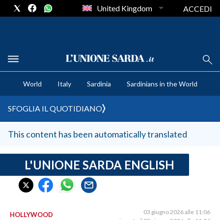
United Kingdom
ACCEDI
CRONACA SARDEGNA
World
Italy
Sardinia
Sardinians in the World
CAGLIARI
PROVINCIA DI CAGLIARI
SFOGLIA IL QUOTIDIANO
SULCIS IGLESIENTE
MEDIO CAMPIDANO
This content has been automatically translated
ORISTANO E PROVINCIA
SASSARI E PROVINCIA
L'UNIONE SARDA ENGLISH
GALLURA
NUORO E PROVINCIA
OGLIASTRA
03 giugno 2026 alle 11:06
HOLLYWOOD
AGENDA