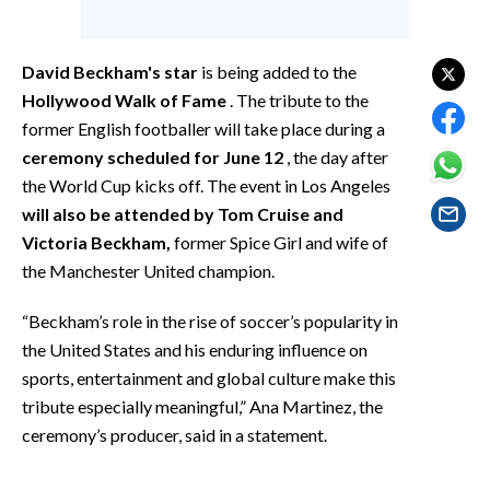
EVENTI
#CARAUNIONE
David Beckham's star
is being added to the
Hollywood Walk of Fame
. The tribute to the
INSULARITÀ
former English footballer will take place during a
ceremony scheduled for June 12
, the day after
FOTO
the World Cup kicks off. The event in Los Angeles
will also be attended by Tom Cruise and
VIDEO
Victoria Beckham,
former Spice Girl and wife of
the Manchester United champion.
INFO AZIENDE
ABBONATI
“Beckham’s role in the rise of soccer’s popularity in
ANNUNCI
the United States and his enduring influence on
NECROLOGI
sports, entertainment and global culture make this
tribute especially meaningful,” Ana Martinez, the
PUBBLICITÀ
ceremony’s producer, said in a statement.
SPIAGGE
STORE