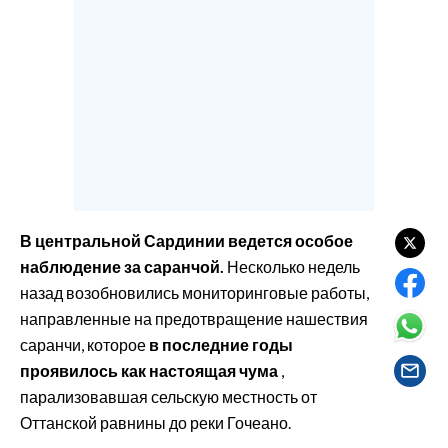
EVENTI
#CARAUNIONE
INSULARITÀ
FOTO
VIDEO
В центральной Сардинии ведется особое
INFO AZIENDE
наблюдение за саранчой.
Несколько недель
ABBONATI
назад возобновились мониторинговые работы,
ANNUNCI
направленные на предотвращение нашествия
саранчи, которое
в последние годы
NECROLOGI
проявилось как настоящая чума
,
PUBBLICITÀ
парализовавшая сельскую местность от
SPIAGGE
Оттанской равнины до реки Гочеано.
STORE