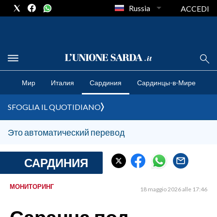
Russia
ACCEDI
CRONACA SARDEGNA
Мир
Италия
Сардиния
Сардинцы-в-Мире
CAGLIARI
PROVINCIA DI CAGLIARI
SFOGLIA IL QUOTIDIANO
SULCIS IGLESIENTE
MEDIO CAMPIDANO
Это автоматический перевод
ORISTANO E PROVINCIA
SASSARI E PROVINCIA
САРДИНИЯ
GALLURA
NUORO E PROVINCIA
МОНИТОРИНГ
18 maggio 2026 alle 17:46
OGLIASTRA
AGENDA