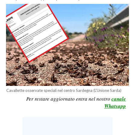
CALCIO
CALCIO REGIONALE
BASKET
VOLLEY
MOTORI
TENNIS
ALTRI SPORT
CULTURA
SPETTACOLI
Cavallette osservate speciali nel centro Sardegna (L'Unione Sarda)
Per restare aggiornato entra nel nostro
canale
GOSSIP
Whatsapp
SARDI NEL MONDO
NOTIZIE