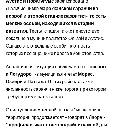
Аустис и Норагугуме
зафиксировано
«наличие нимф
марокканской саранчи на
первой и второй стадиях развития», то есть
мелких особей, находящихся в стадии
развития.
Третья стадия также присутствует
локально в муниципалитетах Ользай и Аустис.
Однако это отдельные особи, плотность
которых все еще ниже порога вмешательства.
Аналогичная ситуация наблюдается в
Госеано
и Логудоро
, «в муниципалитетах
Морес,
Озиери и Паттада.
В этих районах также
численность саранчи ниже порога, при котором
требуется вмешательство».
С наступлением теплой погоды "мониторинг
территории продолжается", - говорят в Лаоре, -
"
профилактика остается крайне важной
для