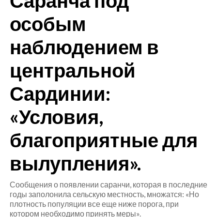
Саранча под
особым
CRONACA
ITALIA
наблюдением в
MONDO
центральной
POLITICA
Сардинии:
ECONOMIA
«Условия,
SERVIZI ALLE IMPRESE
благоприятные для
LAVORO
BANDI
вылупления».
SPORT IN SARDEGNA
Сообщения о появлении саранчи, которая в последние
годы заполонила сельскую местность, множатся: «Но
SPORT
плотность популяции все еще ниже порога, при
котором необходимо принять меры».
RISULTATI E CLASSIFICHE