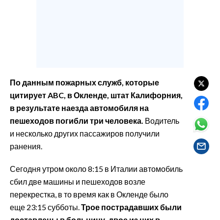
EVENTI
#CARAUNIONE
INSULARITÀ
FOTO
По данным пожарных служб, которые
цитирует ABC, в Окленде, штат Калифорния,
VIDEO
в результате наезда автомобиля на
пешеходов погибли три человека.
Водитель
INFO AZIENDE
и несколько других пассажиров получили
ABBONATI
ранения.
ANNUNCI
Сегодня утром около 8:15 в Италии автомобиль
NECROLOGI
сбил две машины и пешеходов возле
PUBBLICITÀ
перекрестка, в то время как в Окленде было
SPIAGGE
еще 23:15 субботы.
Трое пострадавших были
STORE
доставлены в больницу, двое из них в