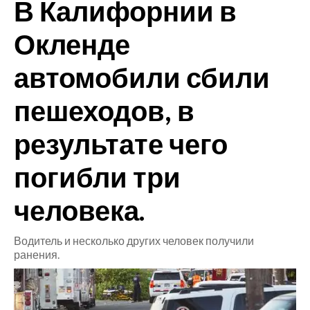
В Калифорнии в
CRONACA
Окленде
ITALIA
автомобили сбили
MONDO
пешеходов, в
POLITICA
результате чего
ECONOMIA
погибли три
SERVIZI ALLE IMPRESE
LAVORO
человека.
BANDI
Водитель и несколько других человек получили
SPORT IN SARDEGNA
ранения.
SPORT
RISULTATI E CLASSIFICHE