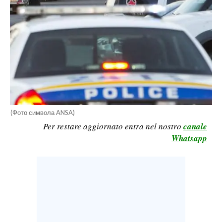
CALCIO
CALCIO REGIONALE
BASKET
VOLLEY
MOTORI
TENNIS
ALTRI SPORT
(Фото символа ANSA)
Per restare aggiornato entra nel nostro
canale
CULTURA
Whatsapp
SPETTACOLI
GOSSIP
SARDI NEL MONDO
NOTIZIE