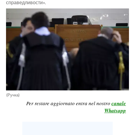
справедливости».
CALCIO
CALCIO REGIONALE
BASKET
VOLLEY
MOTORI
TENNIS
ALTRI SPORT
CULTURA
SPETTACOLI
(Ручка)
Per restare aggiornato entra nel nostro
canale
GOSSIP
Whatsapp
SARDI NEL MONDO
NOTIZIE