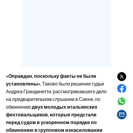
EVENTI
#CARAUNIONE
INSULARITÀ
FOTO
VIDEO
INFO AZIENDE
«Оправдан, поскольку факты не были
установлены».
Таково было решение судьи
ABBONATI
Андреа Грандинетти, рассматривавшего дело
ANNUNCI
на предварительном слушании в Сиене, по
NECROLOGI
обвинению
двух молодых итальянских
PUBBLICITÀ
фехтовальщиков, которые предстали
SPIAGGE
перед судом в ускоренном порядке по
STORE
обвинению в групповом изнасиловании