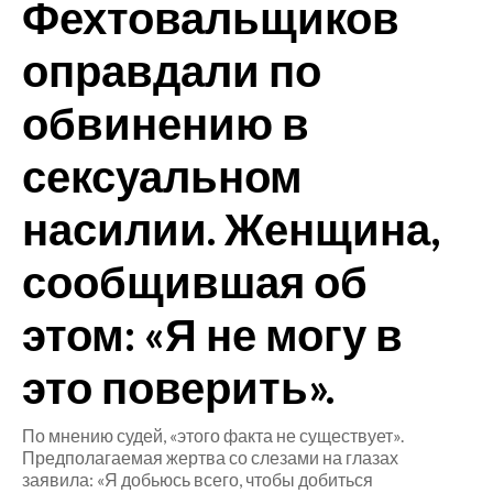
Фехтовальщиков
CRONACA
оправдали по
ITALIA
обвинению в
MONDO
сексуальном
POLITICA
насилии. Женщина,
ECONOMIA
сообщившая об
SERVIZI ALLE IMPRESE
LAVORO
этом: «Я не могу в
BANDI
это поверить».
SPORT IN SARDEGNA
По мнению судей, «этого факта не существует».
SPORT
Предполагаемая жертва со слезами на глазах
заявила: «Я добьюсь всего, чтобы добиться
RISULTATI E CLASSIFICHE