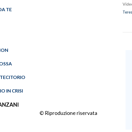
Vide
DA TE
Teres
 NON
ROSSA
TECITORIO
O IN CRISI
ANZANI
© Riproduzione riservata