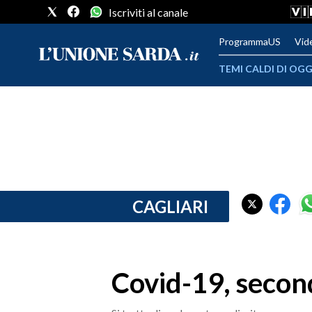
Iscriviti al canale
ProgrammaUS
Vid
TEMI CALDI DI OGG
METEO
COMUNI AL VOTO
VIDEO
FOTO
CAGLIARI
CRONACA SARDEGNA
CAGLIARI
Covid-19, secon
PROVINCIA DI CAGLIARI
SULCIS IGLESIENTE