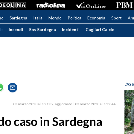
eo
Sardegna
Italia
Mondo
Politica
Economia
Sport
An
I:
Incendi
Sos Sardegna
Incidenti
Cagliari Calcio
L’AS
03 marzo 2020 alle 21:32
aggiornato il 03 marzo 2020 alle 22:44
do caso in Sardegna