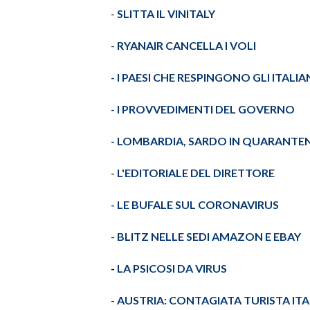
-
SLITTA IL
VINITALY
INFO AZIENDE
-
RYANAIR
CANCELLA I VOLI
ABBONATI
ANNUNCI
- I PAESI CHE RESPINGONO GLI ITALIA
NECROLOGI
- I PROVVEDIMENTI DEL GOVERNO
PUBBLICITÀ
SPIAGGE
- LOMBARDIA, SARDO IN QUARANTE
STORE
-
L'EDITORIALE
DEL DIRETTORE
- LE BUFALE SUL
CORONAVIRUS
-
BLITZ NELLE SEDI
AMAZON
E
EBAY
-
LA PSICOSI DA VIRUS
-
AUSTRIA: CONTAGIATA TURISTA IT