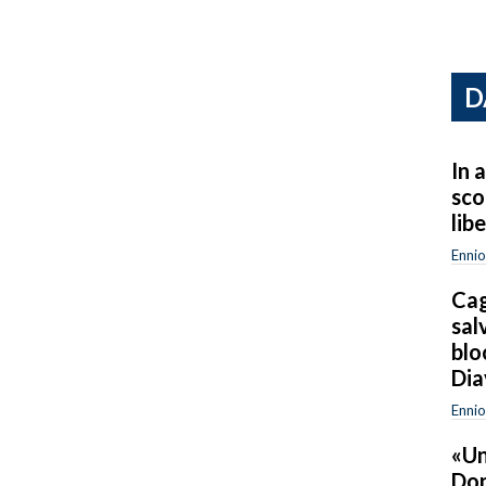
D
In a
sco
lib
Ennio
Cag
sal
blo
Dia
Ennio
«Un
Don