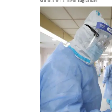
Si tratta di un docente cagliaritano
MEDIO CAMPIDANO
ORISTANO E PROVINCIA
SASSARI E PROVINCIA
GALLURA
NUORO E PROVINCIA
OGLIASTRA
AGENDA
CRONACA
ITALIA
MONDO
POLITICA
ECONOMIA
SERVIZI ALLE IMPRESE