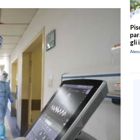
Pis
par
gli
Ales