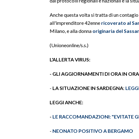
dai protocolli regionali e nazionali e la si
SPETTACOLI
Anche questa volta si tratta di un contagio
all'imprenditore 42enne
ricoverato al Sa
GOSSIP
Milano, e alla donna
originaria del
Sassa
SALUTE
(Unioneonline/s.s.)
SARDEGNA TURISMO
L'ALLERTA VIRUS:
SARDI NEL MONDO
- GLI AGGIORNAMENTI DI ORA IN ORA
NOTIZIE
-
LA SITUAZIONE IN SARDEGNA
:
LEGGI
EVENTI
LEGGI ANCHE:
#CARAUNIONE
-
LE RACCOMANDAZIONI: "EVITATE G
3 MINUTI CON
-
NEONATO POSITIVO A BERGAMO
INSULARITÀ