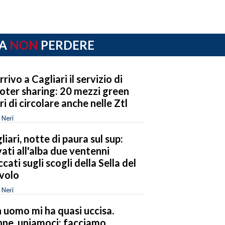
A
NON
PERDERE
rrivo a Cagliari il servizio di
oter sharing: 20 mezzi green
eri di circolare anche nelle Ztl
 Neri
liari, notte di paura sul sup:
vati all'alba due ventenni
ccati sugli scogli della Sella del
volo
 Neri
 uomo mi ha quasi uccisa.
ne, uniamoci: facciamo