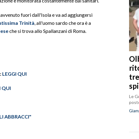
tuazione è monitorata costantemente dai sanitari.
 avvenuto fuori dall'Isola e va ad aggiungersi
ntissima Trinità
, all'uomo sardo che ora è a
rese
che si trova allo Spallanzani di Roma.
Olb
ri
:
LEGGI QUI
tr
sp
 QUI
Le Gu
posto
Giam
LI ABBRACCI"