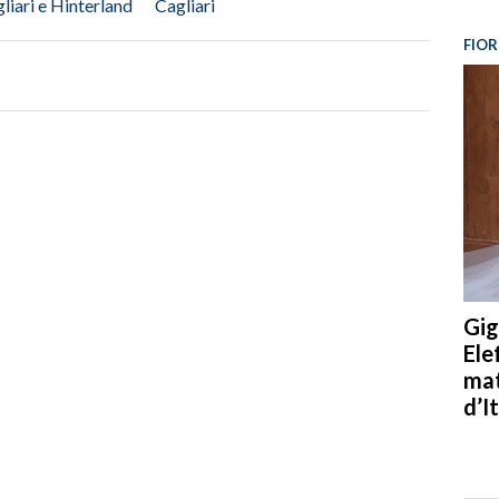
liari e Hinterland
Cagliari
FIOR
Gig
Ele
mat
d’It