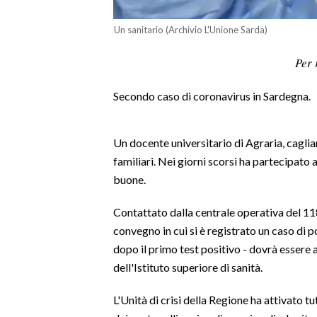
LAVORO
Un sanitario (Archivio L'Unione Sarda)
BANDI
Per 
SPORT IN SARDEGNA
Secondo caso di coronavirus in Sardegna.
SPORT
RISULTATI E CLASSIFICHE
Un docente universitario di Agraria, cagliar
CALCIO
familiari. Nei giorni scorsi ha partecipato
CALCIO REGIONALE
buone.
BASKET
Contattato dalla centrale operativa del 118
VOLLEY
convegno in cui si è registrato un caso di p
MOTORI
dopo il primo test positivo - dovrà essere 
TENNIS
dell'Istituto superiore di sanità.
ALTRI SPORT
L'Unità di crisi della Regione ha attivato t
CULTURA