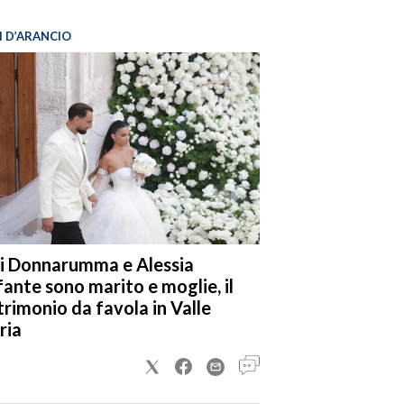
I D’ARANCIO
i Donnarumma e Alessia
fante sono marito e moglie, il
rimonio da favola in Valle
ria