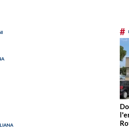
#
NI
NA
Do
l'
Ro
ALIANA