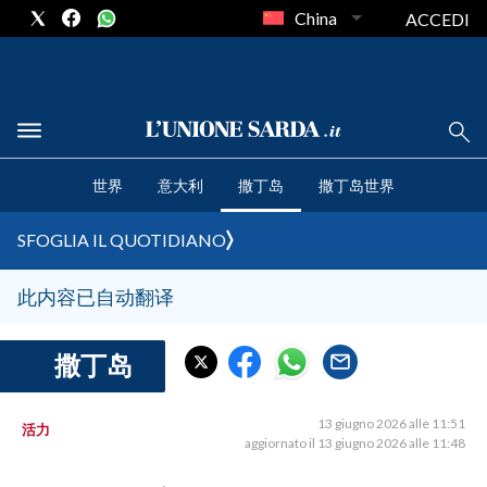
China
ACCEDI
CRONACA SARDEGNA
世界
意大利
撒丁岛
撒丁岛世界
CAGLIARI
PROVINCIA DI CAGLIARI
SFOGLIA IL QUOTIDIANO
SULCIS IGLESIENTE
MEDIO CAMPIDANO
此内容已自动翻译
ORISTANO E PROVINCIA
SASSARI E PROVINCIA
撒丁岛
GALLURA
NUORO E PROVINCIA
13 giugno 2026 alle 11:51
活力
aggiornato il 13 giugno 2026 alle 11:48
OGLIASTRA
AGENDA