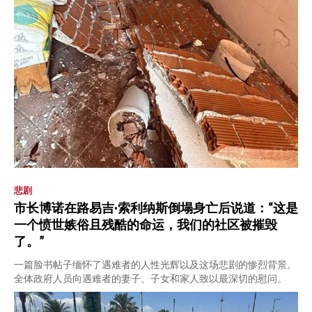
悲剧
市长博诺在路易吉·索利纳斯倒塌身亡后说道：“这是
一个愤世嫉俗且残酷的命运，我们的社区被摧毁
了。”
一篇脸书帖子缅怀了遇难者的人性光辉以及这场悲剧的惨烈背景。
全体政府人员向遇难者的妻子、子女和家人致以最深切的慰问。