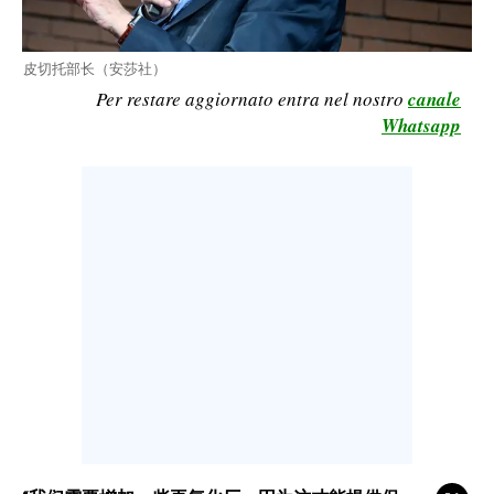
CALCIO
CALCIO REGIONALE
皮切托部长（安莎社）
BASKET
Per restare aggiornato entra nel nostro
canale
Whatsapp
VOLLEY
MOTORI
TENNIS
ALTRI SPORT
CULTURA
SPETTACOLI
GOSSIP
SARDI NEL MONDO
NOTIZIE