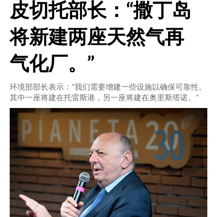
皮切托部长：“撒丁岛
CRONACA
将新建两座天然气再
ITALIA
MONDO
气化厂。”
POLITICA
环境部部长表示：“我们需要增建一些设施以确保可靠性。
其中一座将建在托雷斯港，另一座将建在奥里斯塔诺。”
ECONOMIA
SERVIZI ALLE IMPRESE
LAVORO
BANDI
SPORT IN SARDEGNA
SPORT
RISULTATI E CLASSIFICHE