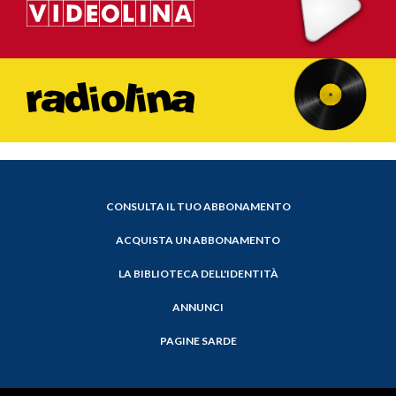
CONSULTA IL TUO ABBONAMENTO
ACQUISTA UN ABBONAMENTO
LA BIBLIOTECA DELL'IDENTITÀ
ANNUNCI
PAGINE SARDE