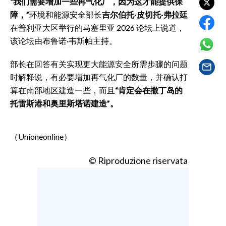
“我们需要增加一些再气化厂，因为这才能提供保
EVENTI
障，”
环境和能源安全部长
吉尔伯托·皮切托·弗拉廷
在普利亚大区举行的马塞里亚 2026 论坛上说道，
#CARAUNIONE
该论坛由布鲁诺·韦斯帕主持。
INSULARITÀ
部长在回答有关实现更大能源安全所需步骤的问题
时解释说，有必要增加再气化厂的数量，并确认打
FOTO
算在南部地区建造一些，而且
“肯定会在撒丁岛的
VIDEO
托雷斯港和奥里斯塔诺建造”。
INFO AZIENDE
（Unioneonline）
ABBONATI
ANNUNCI
© Riproduzione riservata
NECROLOGI
PUBBLICITÀ
SPIAGGE
STORE