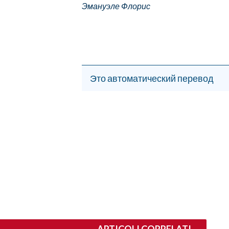
EVENTI
Эмануэле Флорис
#CARAUNIONE
INSULARITÀ
Это автоматический перевод
FOTO
VIDEO
INFO AZIENDE
ABBONATI
ANNUNCI
NECROLOGI
PUBBLICITÀ
SPIAGGE
STORE
ARTICOLI CORRELATI