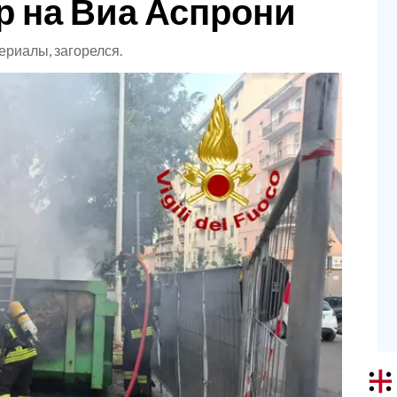
р на Виа Аспрони
риалы, загорелся.