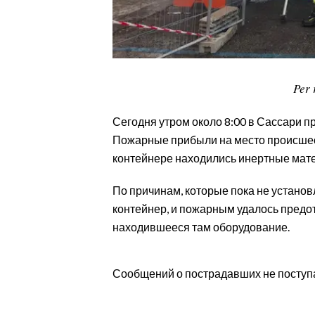
CALCIO
CALCIO REGIONALE
BASKET
VOLLEY
Per 
MOTORI
Сегодня утром около 8:00 в Сассари 
TENNIS
Пожарные прибыли на место происшест
ALTRI SPORT
контейнере находились инертные мат
CULTURA
По причинам, которые пока не устано
контейнер, и пожарным удалось предот
SPETTACOLI
находившееся там оборудование.
GOSSIP
Сообщений о пострадавших не поступ
SARDI NEL MONDO
NOTIZIE