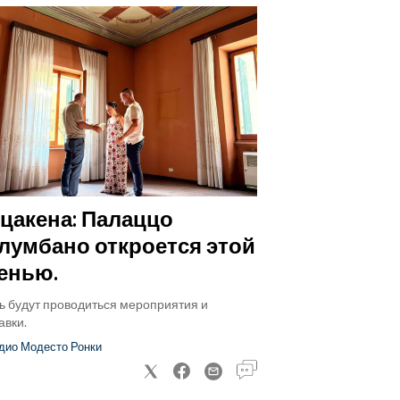
цакена: Палаццо
лумбано откроется этой
енью.
ь будут проводиться мероприятия и
авки.
дио Модесто Ронки