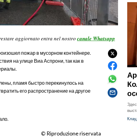
restare aggiornato entra nel nostro
canale Whatsapp
произошел пожар в мусорном контейнере.
вия на улице Виа Аспрони, так как в
ериалы.
Ар
Ко
влены, пламя быстро перекинулось на
вратить его распространение на другое
ос
Здес
выст
ало.
Клау
© Riproduzione riservata