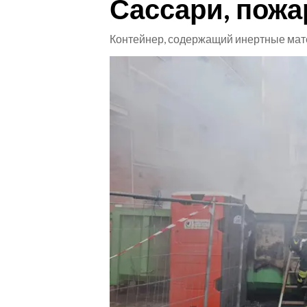
Сассари, пожа
CRONACA
Контейнер, содержащий инертные мате
ITALIA
MONDO
POLITICA
ECONOMIA
SERVIZI ALLE IMPRESE
LAVORO
BANDI
SPORT IN SARDEGNA
SPORT
RISULTATI E CLASSIFICHE