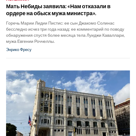
Мать Небиды заявила: «Нам отказали в
ордере на обыск мужа министра».
Горечь Марии Лидии Пистис: ее сын Джакомо Солинас
бесследно исчез три года назад: ее комментарий по поводу
обнаружения спустя более месяца тела Луиджи Каваллари,
мужа Евгении Роччеллы.
Энрико Фресу