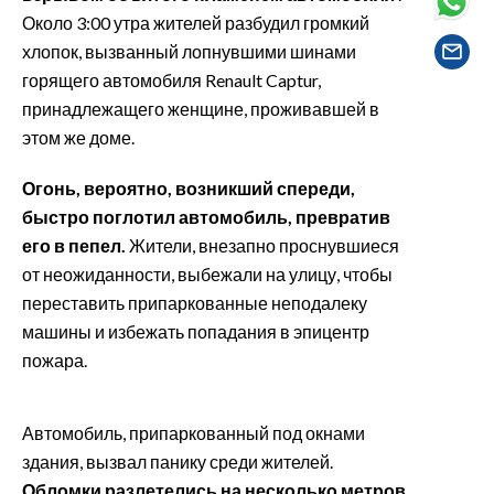
EVENTI
Около 3:00 утра жителей разбудил громкий
хлопок, вызванный лопнувшими шинами
#CARAUNIONE
горящего автомобиля Renault Captur,
принадлежащего женщине, проживавшей в
INSULARITÀ
этом же доме.
FOTO
Огонь, вероятно, возникший спереди,
быстро поглотил автомобиль, превратив
VIDEO
его в пепел.
Жители, внезапно проснувшиеся
от неожиданности, выбежали на улицу, чтобы
INFO AZIENDE
переставить припаркованные неподалеку
ABBONATI
машины и избежать попадания в эпицентр
ANNUNCI
пожара.
NECROLOGI
PUBBLICITÀ
Автомобиль, припаркованный под окнами
SPIAGGE
здания, вызвал панику среди жителей.
STORE
Обломки разлетелись на несколько метров