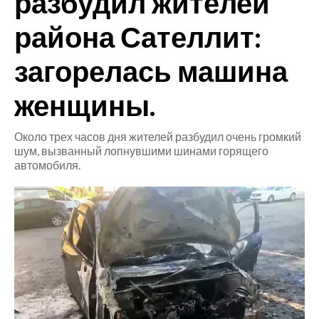
разбудил жителей
района Сателлит:
CRONACA
ITALIA
загорелась машина
MONDO
женщины.
POLITICA
Около трех часов дня жителей разбудил очень громкий
ECONOMIA
шум, вызванный лопнувшими шинами горящего
автомобиля.
SERVIZI ALLE IMPRESE
LAVORO
BANDI
SPORT IN SARDEGNA
SPORT
RISULTATI E CLASSIFICHE