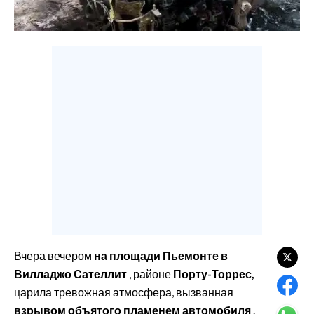
CALCIO
CALCIO REGIONALE
BASKET
VOLLEY
MOTORI
TENNIS
ALTRI SPORT
CULTURA
SPETTACOLI
GOSSIP
Вчера вечером
на площади Пьемонте в
Вилладжо Сателлит
, районе
Порту-Торрес,
SARDI NEL MONDO
царила тревожная атмосфера, вызванная
NOTIZIE
взрывом объятого пламенем автомобиля
.