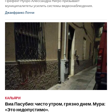
Префект Нуоро Алессандра Нигро призывает
муниципалитеты усилить системы видеонаблюдения.
Джанфранко Лоччи
КАЛЬЯРИ
Виа Пасубио: чисто утром, грязно днем. Мура:
«Это недопустимо».