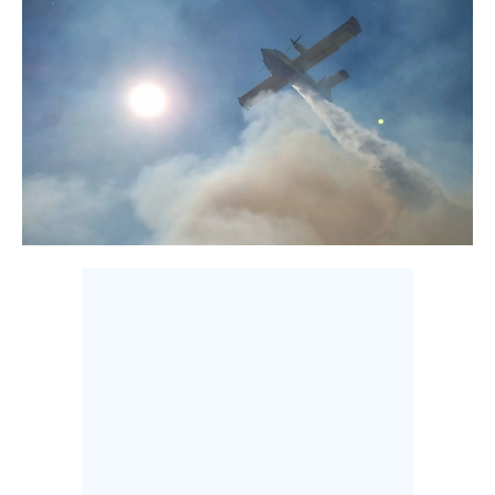
CALCIO
CALCIO REGIONALE
BASKET
VOLLEY
MOTORI
TENNIS
ALTRI SPORT
CULTURA
SPETTACOLI
GOSSIP
SARDI NEL MONDO
NOTIZIE