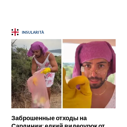
INSULARITÀ
Заброшенные отходы на
Сардинии: едкий видеоурок от