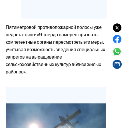
EVENTI
#CARAUNIONE
Пятиметровой противопожарной полосы уже
INSULARITÀ
недостаточно: «Я твердо намерен призвать
компетентные органы пересмотреть эти меры,
FOTO
учитывая возможность введения специальных
запретов на выращивание
VIDEO
сельскохозяйственных культур вблизи жилых
районов».
INFO AZIENDE
ABBONATI
ANNUNCI
NECROLOGI
PUBBLICITÀ
SPIAGGE
STORE