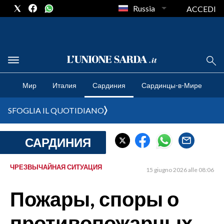
Russia
ACCEDI
CRONACA SARDEGNA
Мир
Италия
Сардиния
Сардинцы-в-Мире
CAGLIARI
PROVINCIA DI CAGLIARI
SFOGLIA IL QUOTIDIANO
SULCIS IGLESIENTE
MEDIO CAMPIDANO
САРДИНИЯ
ORISTANO E PROVINCIA
SASSARI E PROVINCIA
ЧРЕЗВЫЧАЙНАЯ СИТУАЦИЯ
15 giugno 2026 alle 08:06
GALLURA
Пожары, споры о
NUORO E PROVINCIA
OGLIASTRA
противопожарных
AGENDA