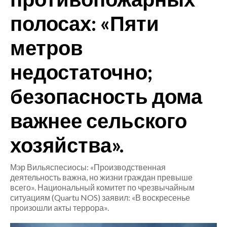
полосах: «Пяти
CRONACA
ITALIA
метров
MONDO
недостаточно;
POLITICA
безопасность дома
ECONOMIA
важнее сельского
SERVIZI ALLE IMPRESE
хозяйства».
LAVORO
BANDI
Мэр Вильяспесиосы: «Производственная
деятельность важна, но жизни граждан превыше
SPORT IN SARDEGNA
всего». Национальный комитет по чрезвычайным
ситуациям (Quartu NOS) заявил: «В воскресенье
произошли акты террора».
SPORT
RISULTATI E CLASSIFICHE