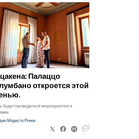
цакена: Палаццо
лумбано откроется этой
енью.
ь будут проводиться мероприятия и
авки.
дио Модесто Ронки