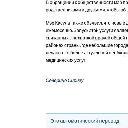
В обращении к общественности мэр п
EVENTI
родственниками и друзьями, чтобы об 
#CARAUNIONE
Мэр Касула также объявил, что новые 
ежемесячно. Запуск этой услуги являе
INSULARITÀ
связанных с нехваткой врачей общей п
FOTO
районах страны, где небольшие город
делают все более актуальной необхо
VIDEO
медицинских услуг.
INFO AZIENDE
Северино Сиригу
ABBONATI
ANNUNCI
NECROLOGI
PUBBLICITÀ
SPIAGGE
Это автоматический перевод
STORE