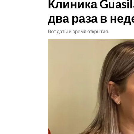
Клиника Guasil
CRONACA
два раза в нед
ITALIA
Вот даты и время открытия.
MONDO
POLITICA
ECONOMIA
SERVIZI ALLE IMPRESE
LAVORO
BANDI
SPORT IN SARDEGNA
SPORT
RISULTATI E CLASSIFICHE