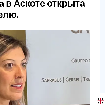
a в Аскоте открыта
елю.