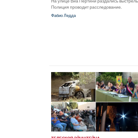
На улице Виа Пертини раздались выстрелы
Полиция проводит расследование.
Фабио Ледда