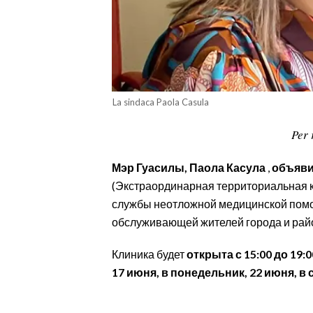
CALCIO
CALCIO REGIONALE
BASKET
VOLLEY
MOTORI
La sindaca Paola Casula
TENNIS
Per 
ALTRI SPORT
Мэр Гуасилы, Паола Касула
,
объяви
CULTURA
(Экстраординарная территориальная 
службы неотложной медицинской помощи
SPETTACOLI
обслуживающей жителей города и райо
GOSSIP
Клиника будет
открыта
с 15:00 до 19:0
17 июня, в понедельник, 22 июня, в 
SARDI NEL MONDO
NOTIZIE