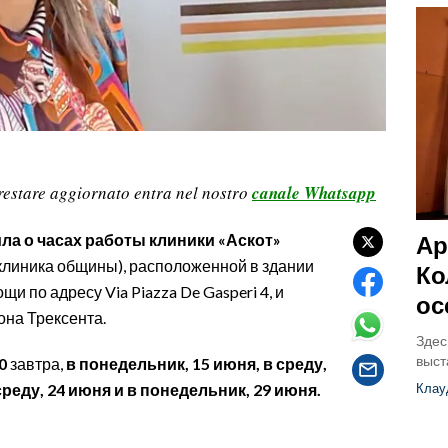
restare aggiornato entra nel nostro
canale Whatsapp
Ар
ла о часах работы клиники «Аскот»
клиника общины), расположенной в здании
Ко
 по адресу Via Piazza De Gasperi 4, и
ос
на Трексента.
Здес
выст
0
завтра,
в понедельник, 15 июня, в среду,
Клау
среду, 24 июня и в понедельник, 29 июня.