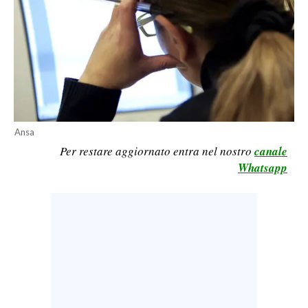
CALCIO
CALCIO REGIONALE
BASKET
VOLLEY
MOTORI
TENNIS
Ansa
ALTRI SPORT
Per restare aggiornato entra nel nostro
canale
Whatsapp
CULTURA
SPETTACOLI
GOSSIP
SARDI NEL MONDO
NOTIZIE