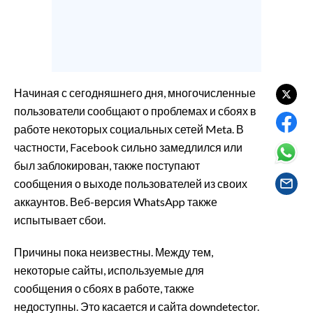
EVENTI
#CARAUNIONE
INSULARITÀ
Начиная с сегодняшнего дня, многочисленные
FOTO
пользователи сообщают о проблемах и сбоях в
работе некоторых социальных сетей Meta. В
VIDEO
частности, Facebook сильно замедлился или
был заблокирован, также поступают
INFO AZIENDE
сообщения о выходе пользователей из своих
ABBONATI
аккаунтов. Веб-версия WhatsApp также
испытывает сбои.
ANNUNCI
NECROLOGI
Причины пока неизвестны. Между тем,
PUBBLICITÀ
некоторые сайты, используемые для
SPIAGGE
сообщения о сбоях в работе, также
STORE
недоступны. Это касается и сайта downdetector.