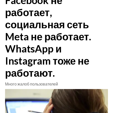
Facebook не
работает,
CRONACA
ITALIA
социальная сеть
MONDO
Meta не работает.
POLITICA
WhatsApp и
ECONOMIA
Instagram тоже не
SERVIZI ALLE IMPRESE
работают.
LAVORO
BANDI
Много жалоб пользователей
SPORT IN SARDEGNA
SPORT
RISULTATI E CLASSIFICHE