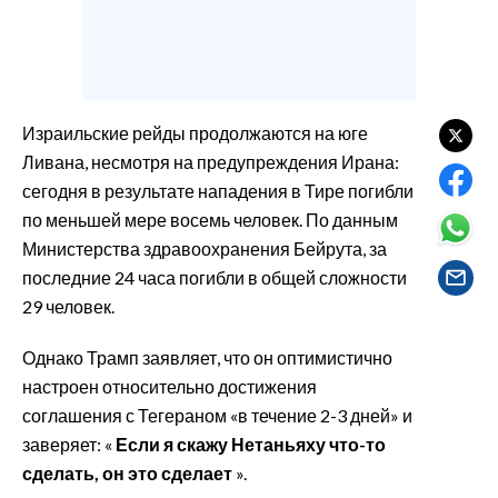
EVENTI
#CARAUNIONE
INSULARITÀ
Израильские рейды продолжаются на юге
Ливана, несмотря на предупреждения Ирана:
FOTO
сегодня в результате нападения в Тире погибли
по меньшей мере восемь человек. По данным
VIDEO
Министерства здравоохранения Бейрута, за
последние 24 часа погибли в общей сложности
INFO AZIENDE
29 человек.
ABBONATI
ANNUNCI
Однако Трамп заявляет, что он оптимистично
NECROLOGI
настроен относительно достижения
соглашения с Тегераном «в течение 2-3 дней» и
PUBBLICITÀ
заверяет: «
Если я скажу Нетаньяху что-то
SPIAGGE
сделать, он это сделает
».
STORE