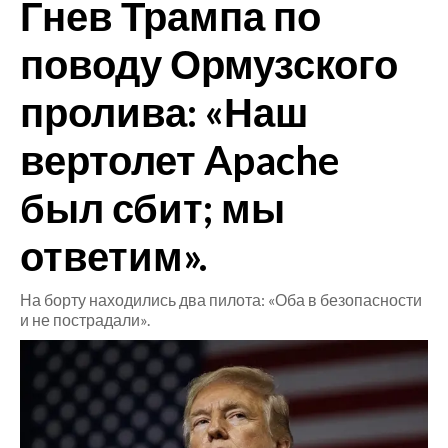
Гнев Трампа по
CRONACA
поводу Ормузского
ITALIA
пролива: «Наш
MONDO
вертолет Apache
POLITICA
был сбит; мы
ECONOMIA
ответим».
SERVIZI ALLE IMPRESE
LAVORO
На борту находились два пилота: «Оба в безопасности
BANDI
и не пострадали».
SPORT IN SARDEGNA
SPORT
RISULTATI E CLASSIFICHE