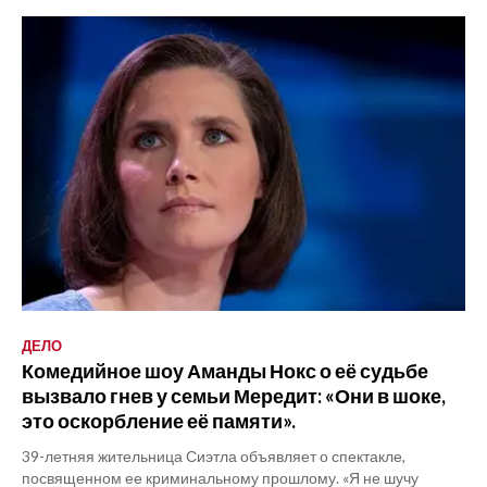
ДЕЛО
Комедийное шоу Аманды Нокс о её судьбе
вызвало гнев у семьи Мередит: «Они в шоке,
это оскорбление её памяти».
39-летняя жительница Сиэтла объявляет о спектакле,
посвященном ее криминальному прошлому. «Я не шучу