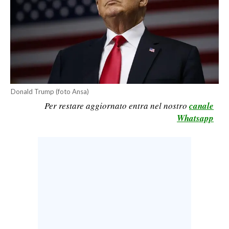
CALCIO
CALCIO REGIONALE
BASKET
VOLLEY
MOTORI
TENNIS
Donald Trump (foto Ansa)
Per restare aggiornato entra nel nostro
canale
ALTRI SPORT
Whatsapp
CULTURA
SPETTACOLI
GOSSIP
SARDI NEL MONDO
NOTIZIE