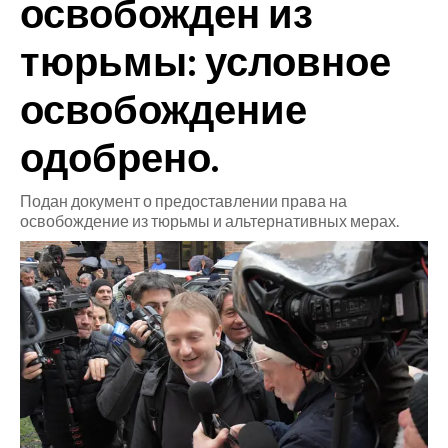
освобожден из
CRONACA
тюрьмы: условное
ITALIA
освобождение
MONDO
одобрено.
POLITICA
Подан документ о предоставлении права на
ECONOMIA
освобождение из тюрьмы и альтернативных мерах.
SERVIZI ALLE IMPRESE
LAVORO
BANDI
SPORT IN SARDEGNA
SPORT
RISULTATI E CLASSIFICHE