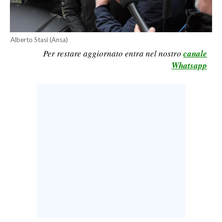
CALCIO
CALCIO REGIONALE
Alberto Stasi (Ansa)
BASKET
Per restare aggiornato entra nel nostro
canale
VOLLEY
Whatsapp
MOTORI
TENNIS
ALTRI SPORT
CULTURA
SPETTACOLI
GOSSIP
SARDI NEL MONDO
NOTIZIE