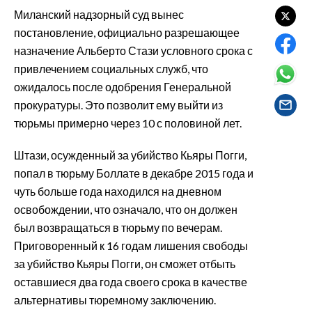
EVENTI
Миланский надзорный суд вынес
постановление, официально разрешающее
#CARAUNIONE
назначение Альберто Стази условного срока с
привлечением социальных служб, что
INSULARITÀ
ожидалось после одобрения Генеральной
прокуратуры. Это позволит ему выйти из
FOTO
тюрьмы примерно через 10 с половиной лет.
VIDEO
Штази, осужденный за убийство Кьяры Погги,
попал в тюрьму Боллате в декабре 2015 года и
INFO AZIENDE
чуть больше года находился на дневном
ABBONATI
освобождении, что означало, что он должен
ANNUNCI
был возвращаться в тюрьму по вечерам.
NECROLOGI
Приговоренный к 16 годам лишения свободы
PUBBLICITÀ
за убийство Кьяры Погги, он сможет отбыть
оставшиеся два года своего срока в качестве
SPIAGGE
альтернативы тюремному заключению.
STORE