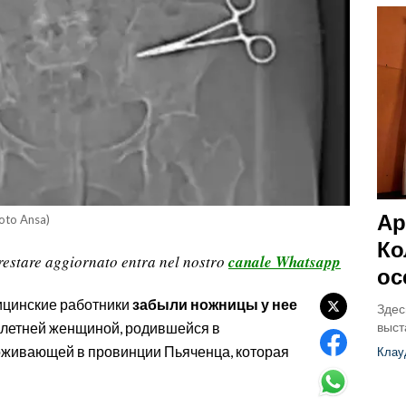
Ар
Foto Ansa)
Ко
restare aggiornato entra nel nostro
canale Whatsapp
ос
ицинские работники
забыли ножницы у нее
Здес
выст
3-летней женщиной, родившейся в
оживающей в провинции Пьяченца, которая
Клау