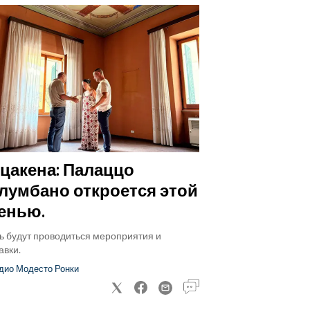
цакена: Палаццо
лумбано откроется этой
енью.
ь будут проводиться мероприятия и
авки.
дио Модесто Ронки