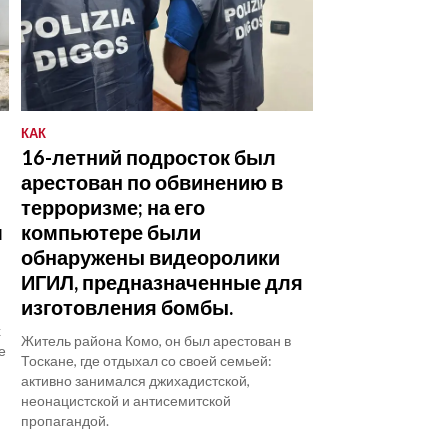
КАК
16-летний подросток был
арестован по обвинению в
у
терроризме; на его
м
компьютере были
обнаружены видеоролики
ИГИЛ, предназначенные для
изготовления бомбы.
х
Житель района Комо, он был арестован в
е
Тоскане, где отдыхал со своей семьей:
активно занимался джихадистской,
неонацистской и антисемитской
пропагандой.