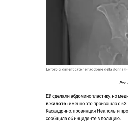
CALCIO
CALCIO REGIONALE
BASKET
VOLLEY
MOTORI
TENNIS
ALTRI SPORT
Le forbici dimenticate nell'addome della donna (
CULTURA
Per 
SPETTACOLI
Ей сделали абдоминопластику, но мед
GOSSIP
в животе
: именно это произошло с 5
Касандрино, провинция Неаполь, и пр
SARDI NEL MONDO
сообщила об инциденте в полицию.
NOTIZIE