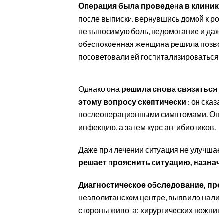
EVENTI
Операция была проведена в клинике
после выписки, вернувшись домой к р
#CARAUNIONE
невыносимую боль, недомогание и даже
обеспокоенная женщина решила позвон
INSULARITÀ
посоветовали ей госпитализироваться
FOTO
Однако она
решила снова связаться 
VIDEO
этому вопросу скептически
: он ска
послеоперационными симптомами. Он 
INFO AZIENDE
инфекцию, а затем курс антибиотиков.
ABBONATI
Даже при лечении ситуация не улучша
ANNUNCI
решает прояснить ситуацию, назн
NECROLOGI
PUBBLICITÀ
Диагностическое обследование, пр
неаполитанском центре, выявило нали
SPIAGGE
стороны живота: хирургических ножниц
STORE