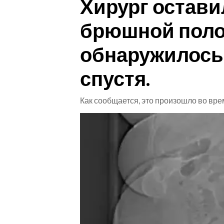
Хирург остави
CRONACA
брюшной полос
ITALIA
обнаружилось
MONDO
спустя.
POLITICA
Как сообщается, это произошло во вре
ECONOMIA
SERVIZI ALLE IMPRESE
LAVORO
BANDI
SPORT IN SARDEGNA
SPORT
RISULTATI E CLASSIFICHE