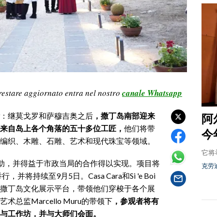
restare aggiornato entra nel nostro
canale Whatsapp
：继莫戈罗和萨穆吉奥之后
，撒丁岛南部迎来
阿
来自岛上各个角落的五十多位工匠，
他们将带
今
编织、木雕、石雕、艺术和现代珠宝等领域。
它将
资助，并得益于市政当局的合作得以实现。项目将
克劳
持续至9月5日。Casa Cara和Si 'e Boi
撒丁岛文化展示平台，带领他们穿梭于各个展
监Marcello Muru的带领下
，参观者将有
与工作坊，并与大师们会面。