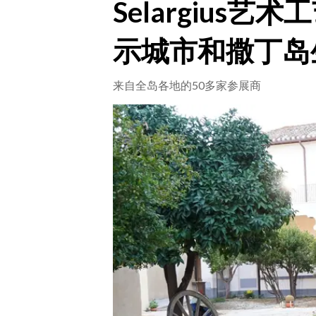
Selargius
CRONACA
示城市和撒丁岛
ITALIA
MONDO
来自全岛各地的50多家参展商
POLITICA
ECONOMIA
SERVIZI ALLE IMPRESE
LAVORO
BANDI
SPORT IN SARDEGNA
SPORT
RISULTATI E CLASSIFICHE