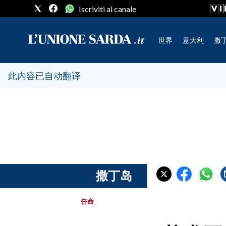
Iscriviti al canale
世界
意大利
撒
CRONACA SARDEGNA
此内容已自动翻译
CAGLIARI
PROVINCIA DI CAGLIARI
SULCIS IGLESIENTE
MEDIO CAMPIDANO
ORISTANO E PROVINCIA
SASSARI E PROVINCIA
撒丁岛
GALLURA
NUORO E PROVINCIA
任命
OGLIASTRA
AGENDA