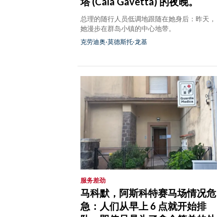
塔 (Cala Gavetta) 的夜晚。
总理的随行人员低调地跟随在她身后：昨天，
她漫步在群岛小镇的中心地带。
克劳迪奥·莫德斯托·龙基
服务差劲
马科默，阿斯科特赛马场情况危
急：人们从早上 6 点就开始排