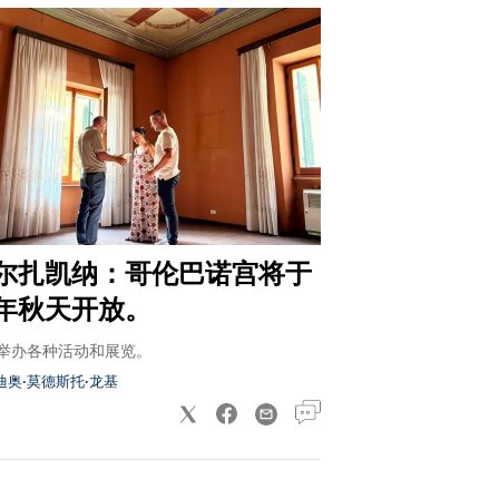
尔扎凯纳：哥伦巴诺宫将于
年秋天开放。
举办各种活动和展览。
迪奥·莫德斯托·龙基