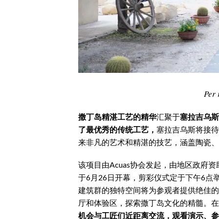
CALCIO
CALCIO REGIONALE
BASKET
VOLLEY
MOTORI
TENNIS
Per 
ALTRI SPORT
撒丁岛精湛工艺的精华
汇聚于
塞拉吉乌斯
CULTURA
了最优秀的传统工艺，
塞拉吉乌斯将接待
来非凡的艺术和精湛的技艺，涵盖陶瓷、
SPETTACOLI
该项目由Acuas协会发起，由地区政府
GOSSIP
于6月26日开幕，剪彩仪式定于下午6点举行，并将
建筑群的独特空间将为参观者提供绝佳的
SARDI NEL MONDO
厅和体验区，探索撒丁岛文化的精髓。在艺术总
NOTIZIE
机会与工匠们近距离交流，观看演示、参