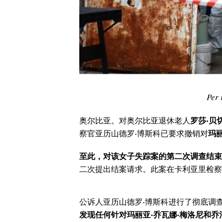
CALCIO
CALCIO REGIONALE
BASKET
VOLLEY
MOTORI
TENNIS
Per 
ALTRI SPORT
奥尔比亚。对奥尔比亚退休老人
罗莎·贝
CULTURA
察官亚历山德罗·博斯科已要求撤销对
玛丽
SPETTACOLI
至此，对该女子失踪案的第二次调查结束
二次提出结案请求。此案在卡利亚里检察
GOSSIP
SARDI NEL MONDO
公诉人亚历山德罗·博斯科进行了彻底调
NOTIZIE
发现任何针对玛丽亚·乔瓦娜·梅洛尼和乔