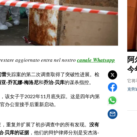
阿
restare aggiornato entra nel nostro
canale Whatsapp
今
切雷
失踪案的第二次调查取得了突破性进展。检
它将
亚·乔瓦娜·梅洛尼
和
乔治·贝库
的谋杀指控。
克劳
，该女子于2022年11月底失踪。这是四年内第
官办公室接手后重新启动。
查，重复并扩展了初步调查中的所有发现。
没有
治·贝库的证据
，他们的辩护律师分别是安杰洛·