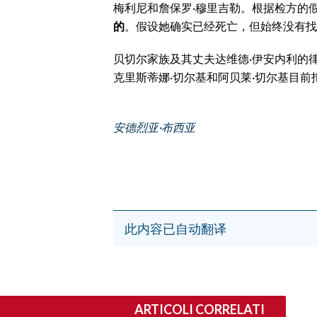
梅利尼和詹保罗·穆里吉勒。根据检方的
EVENTI
的
。假设她确实已经死亡，但始终没有找
#CARAUNIONE
贝切尔家族及其丈夫达维德·伊安内利的
INSULARITÀ
克里斯蒂娜·切尔基和阿贝莱·切尔基目前
FOTO
安德烈亚·布西亚
VIDEO
INFO AZIENDE
ABBONATI
ANNUNCI
此内容已自动翻译
NECROLOGI
PUBBLICITÀ
SPIAGGE
STORE
ARTICOLI CORRELATI