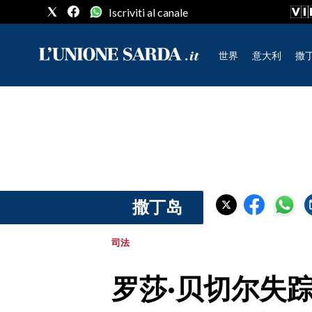
Iscriviti al canale
世界
意大利
撒
CRONACA SARDEGNA
CAGLIARI
PROVINCIA DI CAGLIARI
SULCIS IGLESIENTE
MEDIO CAMPIDANO
撒丁岛
ORISTANO E PROVINCIA
SASSARI E PROVINCIA
司法
GALLURA
NUORO E PROVINCIA
罗莎·贝切尔失
OGLIASTRA
AGENDA