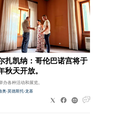
尔扎凯纳：哥伦巴诺宫将于
年秋天开放。
举办各种活动和展览。
迪奥·莫德斯托·龙基