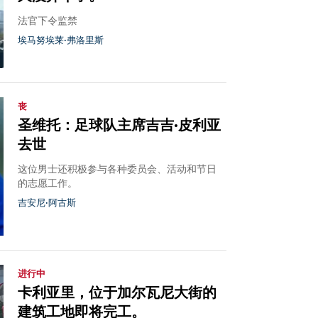
法官下令监禁
埃马努埃莱·弗洛里斯
丧
圣维托：足球队主席吉吉·皮利亚
去世
这位男士还积极参与各种委员会、活动和节日
的志愿工作。
吉安尼·阿古斯
进行中
卡利亚里，位于加尔瓦尼大街的
建筑工地即将完工。