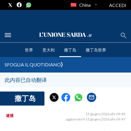
China
ACCEDI
CRONACA SARDEGNA
世界
意大利
撒丁岛
撒丁岛世界
CAGLIARI
PROVINCIA DI CAGLIARI
SFOGLIA IL QUOTIDIANO
SULCIS IGLESIENTE
MEDIO CAMPIDANO
此内容已自动翻译
ORISTANO E PROVINCIA
SASSARI E PROVINCIA
撒丁岛
GALLURA
NUORO E PROVINCIA
13 giugno 2026 alle 09:49
逮捕
aggiornato il 13 giugno 2026 alle 09:47
OGLIASTRA
AGENDA