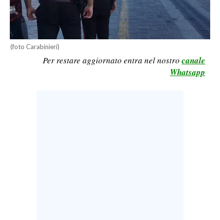
CALCIO
CALCIO REGIONALE
BASKET
(foto Carabinieri)
VOLLEY
Per restare aggiornato entra nel nostro
canale
Whatsapp
MOTORI
TENNIS
ALTRI SPORT
CULTURA
SPETTACOLI
GOSSIP
SARDI NEL MONDO
NOTIZIE