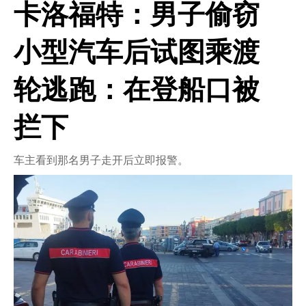
卡洛福特：男子偷窃
CRONACA
小型汽车后试图乘渡
ITALIA
MONDO
轮逃跑：在登船口被
POLITICA
拦下
ECONOMIA
车主看到那名男子走开后立即报警。
SERVIZI ALLE IMPRESE
LAVORO
BANDI
SPORT IN SARDEGNA
SPORT
RISULTATI E CLASSIFICHE