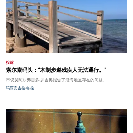
投诉
索尔索码头：“木制步道残疾人无法通行。”
市议员阿尔弗雷多·罗吉奥报告了沿海地区存在的问题。
玛丽安吉拉·帕拉