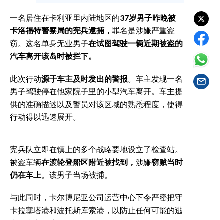
EVENTI
一名居住在卡利亚里内陆地区的
37岁男子
昨晚被
#CARAUNIONE
卡洛福特警察局的宪兵逮捕，
罪名是涉嫌严重盗
窃。这名单身无业男子
在试图驾驶一辆近期被盗的
INSULARITÀ
汽车离开该岛时被拦下。
FOTO
此次行动
源于车主及时发出的警报
。车主发现一名
男子驾驶停在他家院子里的小型汽车离开。车主提
VIDEO
供的准确描述以及警员对该区域的熟悉程度，使得
行动得以迅速展开。
INFO AZIENDE
ABBONATI
宪兵队立即在镇上的多个战略要地设立了检查站。
ANNUNCI
被盗车辆
在渡轮登船区附近被找到，
涉嫌
窃贼当时
NECROLOGI
仍在车上
。该男子当场被捕。
PUBBLICITÀ
与此同时，卡尔博尼亚公司运营中心下令严密把守
SPIAGGE
卡拉塞塔港和波托斯库索港，以防止任何可能的逃
STORE